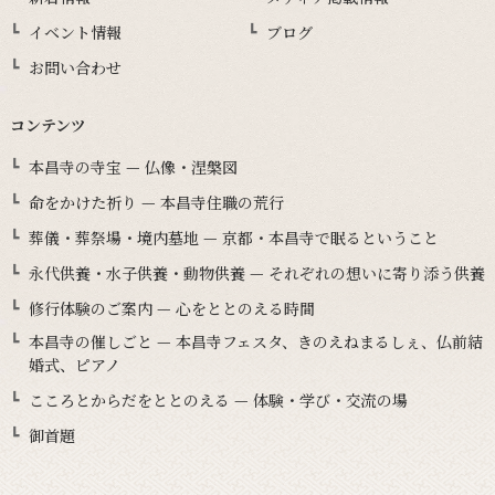
イベント情報
ブログ
お問い合わせ
コンテンツ
本昌寺の寺宝 — 仏像・涅槃図
命をかけた祈り — 本昌寺住職の荒行
葬儀・葬祭場・境内墓地 — 京都・本昌寺で眠るということ
永代供養・水子供養・動物供養 — それぞれの想いに寄り添う供養
修行体験のご案内 — 心をととのえる時間
本昌寺の催しごと — 本昌寺フェスタ、きのえねまるしぇ、仏前結
婚式、ピアノ
こころとからだをととのえる — 体験・学び・交流の場
御首題