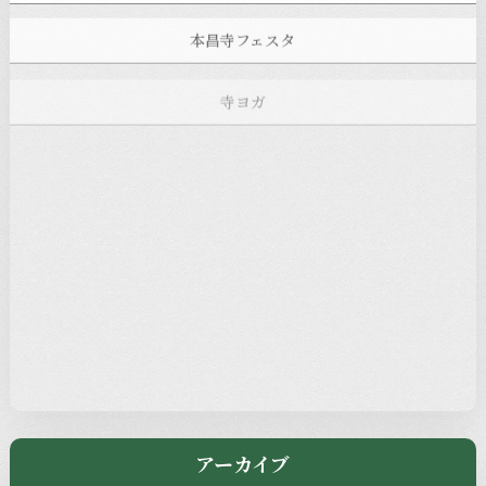
本昌寺フェスタ
寺ヨガ
お知らせ
注目の記事
新着情報
本堂カフェ
過去の主なイベント
児玉工具店
きのえねまるしぇ
アーカイブ