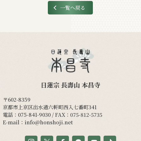
一覧へ戻る
日蓮宗 長壽山 本昌寺
〒602-8359
京都市上京区出水通六軒町西入七番町341
電話：
075-841-9030
/ FAX：075-812-5735
E-mail：
info@honshoji.net