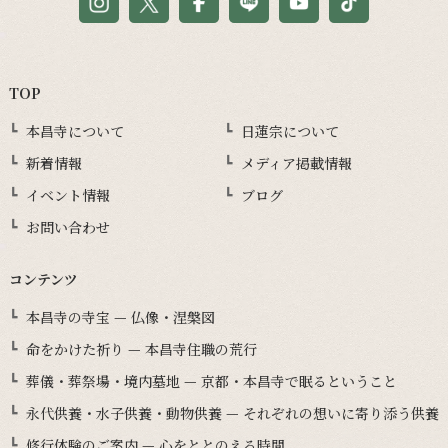
TOP
本昌寺について
日蓮宗について
新着情報
メディア掲載情報
イベント情報
ブログ
お問い合わせ
コンテンツ
本昌寺の寺宝 — 仏像・涅槃図
命をかけた祈り — 本昌寺住職の荒行
葬儀・葬祭場・境内墓地 — 京都・本昌寺で眠るということ
永代供養・水子供養・動物供養 — それぞれの想いに寄り添う供養
修行体験のご案内 — 心をととのえる時間