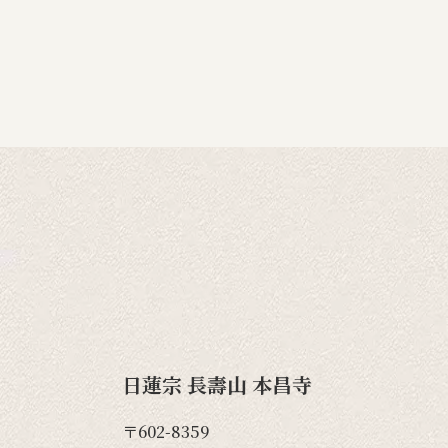
日蓮宗 長壽山 本昌寺
〒602-8359