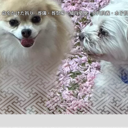
命をかけた祈り
葬儀・葬祭場・境内墓地
永代供養・水子