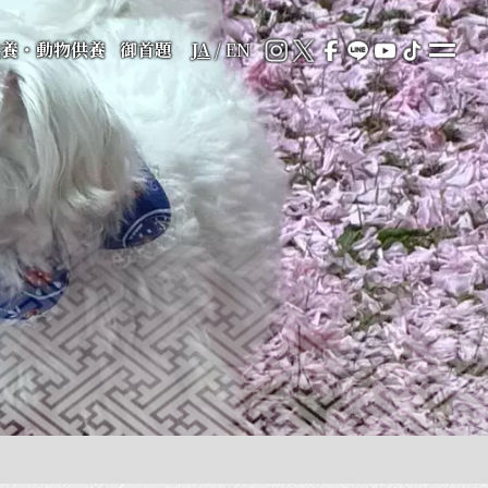
供養・動物供養
御首題
JA
/
EN