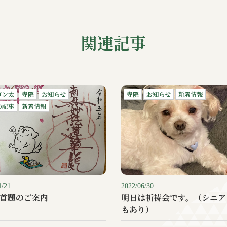
関連記事
ゴン太
寺院
お知らせ
寺院
お知らせ
新着情報
の記事
新着情報
4/21
2022/06/30
御首題のご案内
明日は祈祷会です。（シニア
もあり）