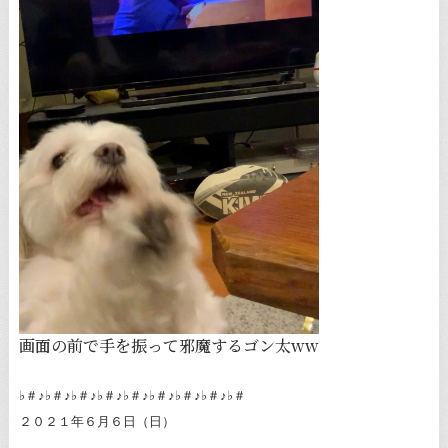
画面の前で手を振って邪魔するゴン太ww
♭＃♪♭＃♪♭＃♪♭＃♪♭＃♪♭＃♪♭＃♪♭＃♪♭＃
２０２１年６月６日（日）