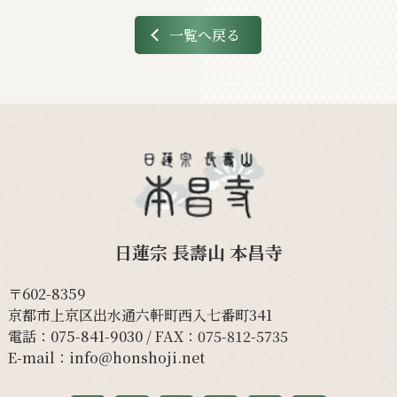
一覧へ戻る
日蓮宗 長壽山 本昌寺
〒602-8359
京都市上京区出水通六軒町西入七番町341
電話：
075-841-9030
/ FAX：075-812-5735
E-mail：
info@honshoji.net