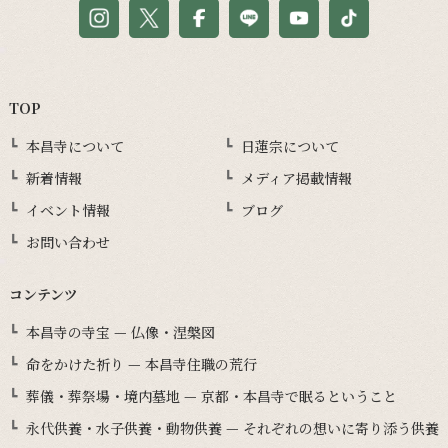
TOP
本昌寺について
日蓮宗について
新着情報
メディア掲載情報
イベント情報
ブログ
お問い合わせ
コンテンツ
本昌寺の寺宝 — 仏像・涅槃図
命をかけた祈り — 本昌寺住職の荒行
葬儀・葬祭場・境内墓地 — 京都・本昌寺で眠るということ
永代供養・水子供養・動物供養 — それぞれの想いに寄り添う供養