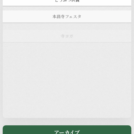
本昌寺フェスタ
寺ヨガ
お知らせ
注目の記事
新着情報
本堂カフェ
過去の主なイベント
児玉工具店
きのえねまるしぇ
アーカイブ