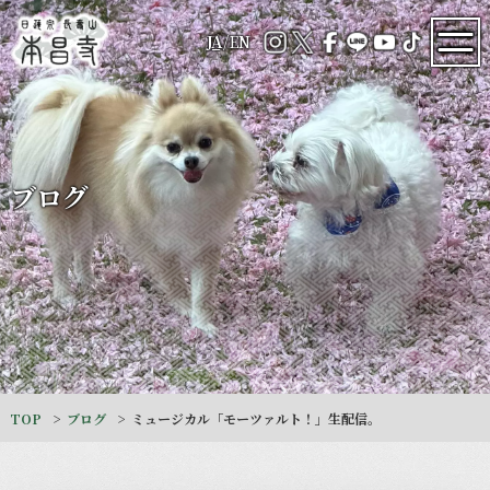
JA
/
EN
ブログ
TOP
ブログ
ミュージカル「モーツァルト！」生配信。