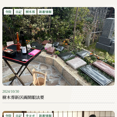
寺院
日記
樹木葬
新着情報
2024/10/30
樹木葬新区画開眼法要
寺院
日記
寺ヨガ
新着情報