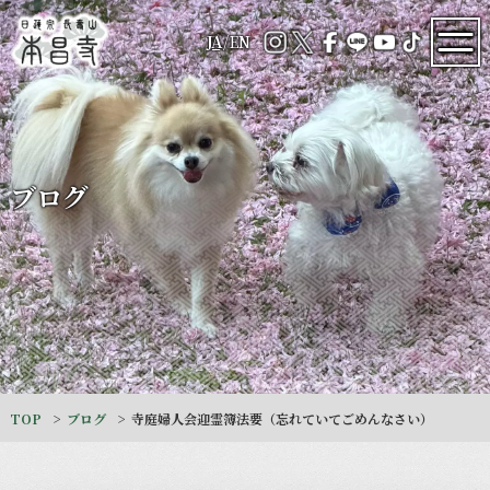
JA
/
EN
ブログ
TOP
ブログ
寺庭婦人会迎霊簿法要（忘れていてごめんなさい）