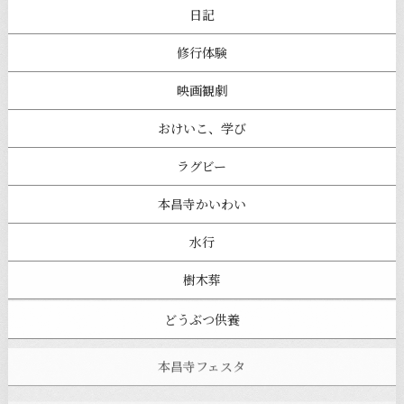
日記
修行体験
映画観劇
おけいこ、学び
ラグビー
本昌寺かいわい
水行
樹木葬
どうぶつ供養
本昌寺フェスタ
寺ヨガ