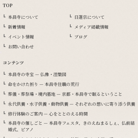
TOP
本昌寺について
日蓮宗について
新着情報
メディア掲載情報
イベント情報
ブログ
お問い合わせ
コンテンツ
本昌寺の寺宝 — 仏像・涅槃図
命をかけた祈り — 本昌寺住職の荒行
葬儀・葬祭場・境内墓地 — 京都・本昌寺で眠るということ
永代供養・水子供養・動物供養 — それぞれの想いに寄り添う供養
修行体験のご案内 — 心をととのえる時間
本昌寺の催しごと — 本昌寺フェスタ、きのえねまるしぇ、仏前結
婚式、ピアノ