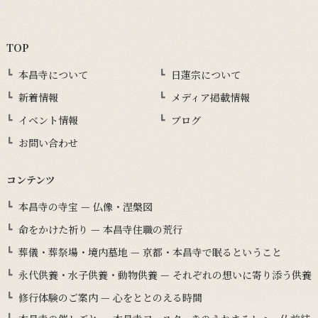
TOP
本昌寺について
日蓮宗について
新着情報
メディア掲載情報
イベント情報
ブログ
お問い合わせ
コンテンツ
本昌寺の寺宝 — 仏像・涅槃図
命をかけた祈り — 本昌寺住職の荒行
葬儀・葬祭場・境内墓地 — 京都・本昌寺で眠るということ
永代供養・水子供養・動物供養 — それぞれの想いに寄り添う供養
修行体験のご案内 — 心をととのえる時間