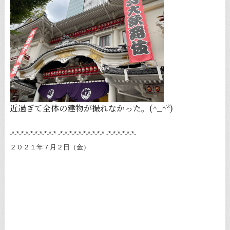
近過ぎて全体の建物が撮れなかった。(^_^*)
-*-*-*-*-*-*-*-*-*-* -*-*-*-*-*-*-*-*-*-* -*-*-*-*-*-*-
２０２１年７月２日（金）