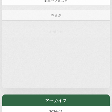
寺ヨガ
お知らせ
注目の記事
新着情報
本堂カフェ
過去の主なイベント
児玉工具店
きのえねまるしぇ
アーカイブ
2026-07