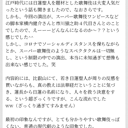
江戸時代には日蓮聖人を題材とした歌舞伎は大変人気だ
ったという話も聞きましたので、なおさらです。
しかも、今回の演出が、スーパー歌舞伎ワンピースなど
の脚本家横内健介さんと市川猿之助４代目さんとのこと
でしたので、えーーーどんなんになるのか〜？？という
感じでした^^
しかし、コロナでソーシャルディスタンスを保ちながら
とか、スーパー歌舞伎のようなスペクタクルは一切無
し、という制限の中での演出、本当に未知過ぎて想像も
出来ない感じでした。笑
内容的には、比叡山にて、若き日蓮聖人が周りの反感を
買いながらも、真の教えは法華経だということに気づ
き、蓮長から日蓮の名前になり、人々を救う決意をす
る、という超ざっくりですが、こんな流れでした
ww（ざっくり過ぎてすみません）
最初の印象なんですが、とても分かりやすい歌舞伎っぽ
くない、普通の現代劇のような印象でした。