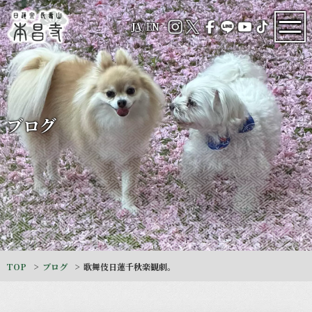
JA
/
EN
ブログ
TOP
ブログ
歌舞伎日蓮千秋楽観劇。