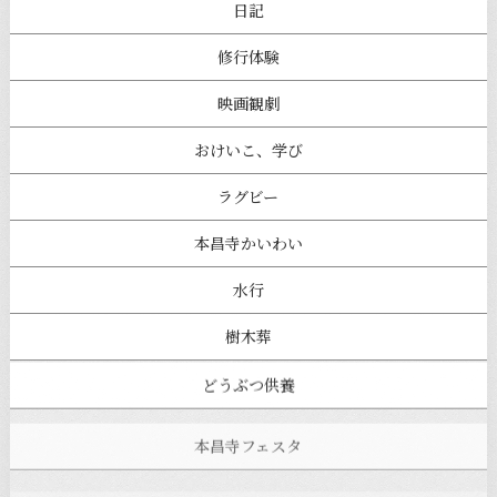
日記
修行体験
映画観劇
おけいこ、学び
ラグビー
本昌寺かいわい
水行
樹木葬
どうぶつ供養
本昌寺フェスタ
寺ヨガ