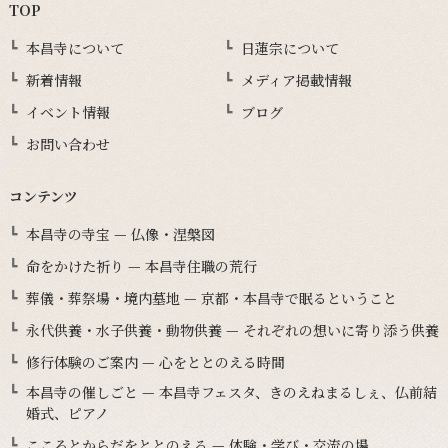
TOP
本昌寺について
日蓮宗について
新着情報
メディア掲載情報
イベント情報
ブログ
お問い合わせ
コンテンツ
本昌寺の寺宝 — 仏像・涅槃図
命をかけた祈り — 本昌寺住職の荒行
葬儀・葬祭場・境内墓地 — 京都・本昌寺で眠るということ
永代供養・水子供養・動物供養 — それぞれの想いに寄り添う供養
修行体験のご案内 — 心をととのえる時間
本昌寺の催しごと — 本昌寺フェスタ、きのえねまるしぇ、仏前結
婚式、ピアノ
こころとからだをととのえる — 体験・学び・交流の場