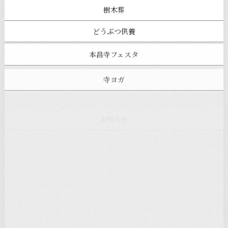
樹木葬
どうぶつ供養
本昌寺フェスタ
寺ヨガ
お知らせ
注目の記事
新着情報
本堂カフェ
過去の主なイベント
児玉工具店
きのえねまるしぇ