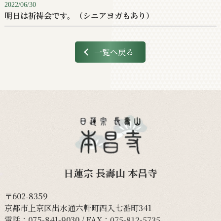
2022/06/30
明日は祈祷会です。（シニアヨガもあり）
一覧へ戻る
日蓮宗 長壽山 本昌寺
〒602-8359
京都市上京区出水通六軒町西入七番町341
電話：
075-841-9030
/ FAX：075-812-5735