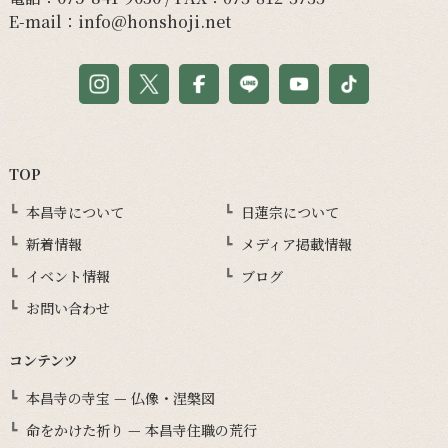
E-mail：
info@honshoji.net
TOP
本昌寺について
日蓮宗について
新着情報
メディア掲載情報
イベント情報
ブログ
お問い合わせ
コンテンツ
本昌寺の寺宝 — 仏像・涅槃図
命をかけた祈り — 本昌寺住職の荒行