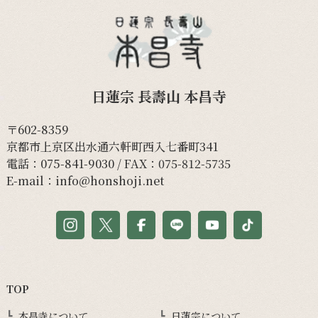
日蓮宗 長壽山 本昌寺
〒602-8359
京都市上京区出水通六軒町西入七番町341
電話：
075-841-9030
/ FAX：075-812-5735
E-mail：
info@honshoji.net
TOP
本昌寺について
日蓮宗について