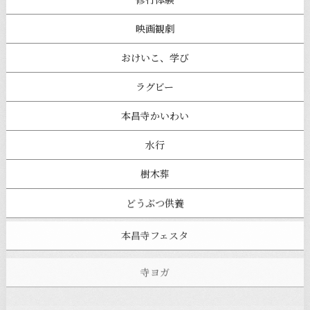
映画観劇
おけいこ、学び
ラグビー
本昌寺かいわい
水行
樹木葬
どうぶつ供養
本昌寺フェスタ
寺ヨガ
お知らせ