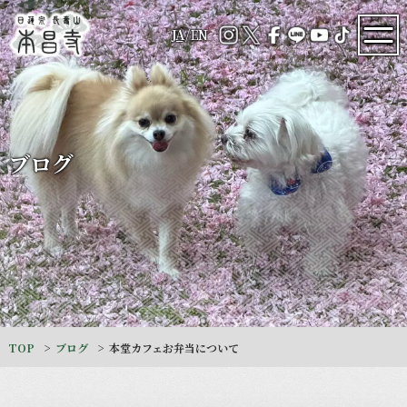
JA
/
EN
ブログ
TOP
ブログ
本堂カフェお弁当について