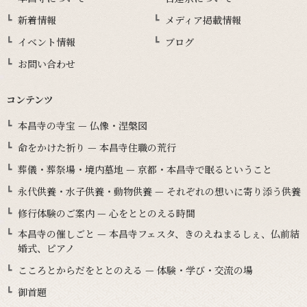
新着情報
メディア掲載情報
イベント情報
ブログ
お問い合わせ
コンテンツ
本昌寺の寺宝 — 仏像・涅槃図
命をかけた祈り — 本昌寺住職の荒行
葬儀・葬祭場・境内墓地 — 京都・本昌寺で眠るということ
永代供養・水子供養・動物供養 — それぞれの想いに寄り添う供養
修行体験のご案内 — 心をととのえる時間
本昌寺の催しごと — 本昌寺フェスタ、きのえねまるしぇ、仏前結
婚式、ピアノ
こころとからだをととのえる — 体験・学び・交流の場
御首題