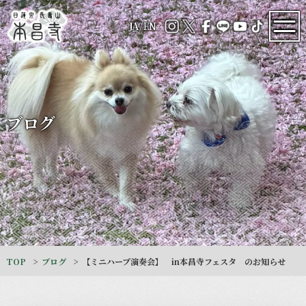
JA
/
EN
ブログ
TOP
ブログ
【ミニハープ演奏会】 in本昌寺フェスタ のお知らせ