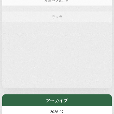
寺ヨガ
お知らせ
注目の記事
新着情報
本堂カフェ
過去の主なイベント
児玉工具店
きのえねまるしぇ
アーカイブ
2026-07