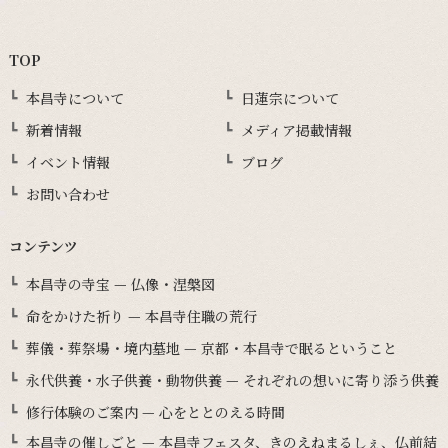
TOP
本昌寺について
日蓮宗について
新着情報
メディア掲載情報
イベント情報
ブログ
お問い合わせ
コンテンツ
本昌寺の寺宝 — 仏像・涅槃図
命をかけた祈り — 本昌寺住職の荒行
葬儀・葬祭場・境内墓地 — 京都・本昌寺で眠るということ
永代供養・水子供養・動物供養 — それぞれの想いに寄り添う供養
修行体験のご案内 — 心をととのえる時間
本昌寺の催しごと — 本昌寺フェスタ、きのえねまるしぇ、仏前結