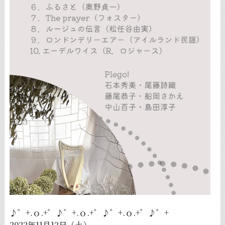
♪゜+.ｏ.+゜♪゜+.ｏ.+゜♪゜+.ｏ.+゜♪゜+
2022年11月12日（土）