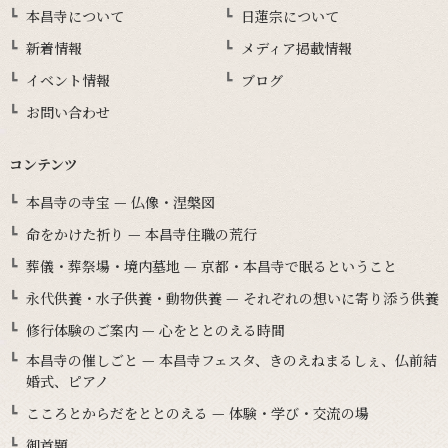
本昌寺について
日蓮宗について
新着情報
メディア掲載情報
イベント情報
ブログ
お問い合わせ
コンテンツ
本昌寺の寺宝 — 仏像・涅槃図
命をかけた祈り — 本昌寺住職の荒行
葬儀・葬祭場・境内墓地 — 京都・本昌寺で眠るということ
永代供養・水子供養・動物供養 — それぞれの想いに寄り添う供養
修行体験のご案内 — 心をととのえる時間
本昌寺の催しごと — 本昌寺フェスタ、きのえねまるしぇ、仏前結
婚式、ピアノ
こころとからだをととのえる — 体験・学び・交流の場
御首題