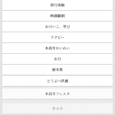
修行体験
映画観劇
おけいこ、学び
ラグビー
本昌寺かいわい
水行
樹木葬
どうぶつ供養
本昌寺フェスタ
寺ヨガ
お知らせ