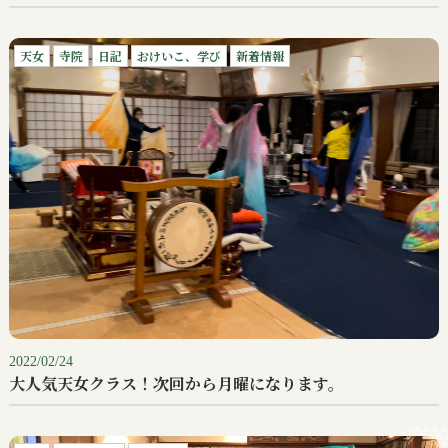
天女
寺院
日記
おけいこ、学び
新着情報
2022/02/24
大人気天女クラス！次回から月曜になります。