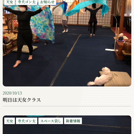
天女
寺犬ゴン太
お知らせ
2020/10/13
明日は天女クラス
天女
寺犬ゴン太
スペース貸し
新着情報