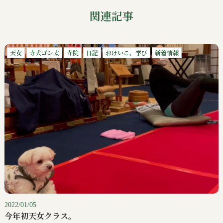
関連記事
天女
寺犬ゴン太
寺院
日記
おけいこ、学び
新着情報
2022/01/05
今年初天女クラス。