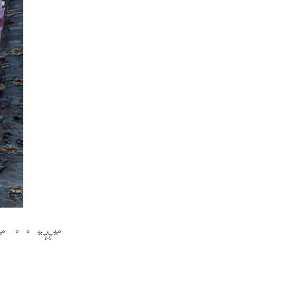
*゜ ゜゜*☆*゜