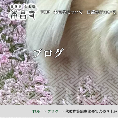
TOP
本昌寺について
日蓮宗について
ブログ
TOP
ブログ
秋彼岸施餓鬼法要で大盛り上が