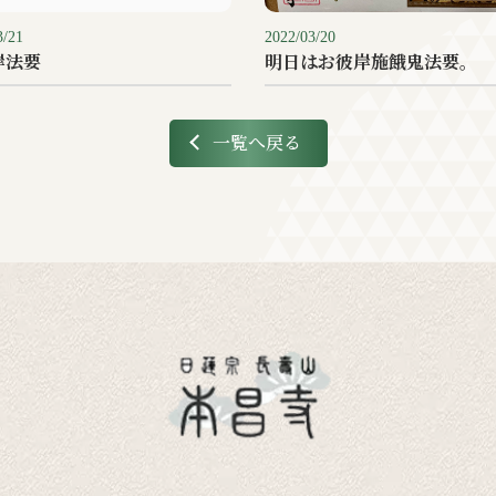
3/21
2022/03/20
岸法要
明日はお彼岸施餓鬼法要。
一覧へ戻る