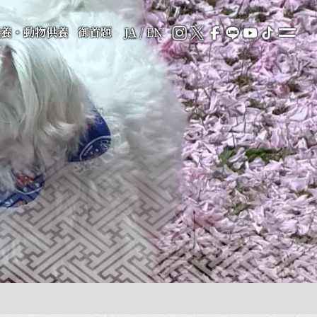
供養・動物供養
御首題
JA
/
EN