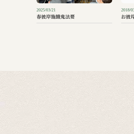
2025/03/21
2018/0
春彼岸施餓鬼法要
お彼