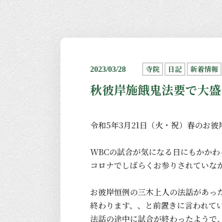
寺院
日記
新着情報
2023/03/28
秋彼岸施餓鬼法要で大盛
令和5年3月21日（火・祝）春のお
WBCの試合が気になる日にもかか
コロナでしばらくお参りされていな
お彼岸恒例の三木上人の法話があっ
終わります、、と前置きに言われて
法話の途中に試合が終わったようで