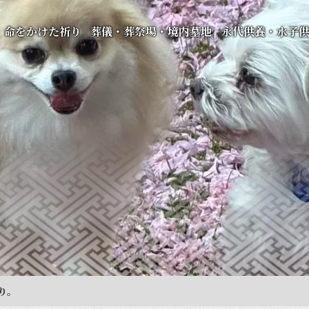
命をかけた祈り
葬儀・葬祭場・境内墓地
永代供養・水子
り。