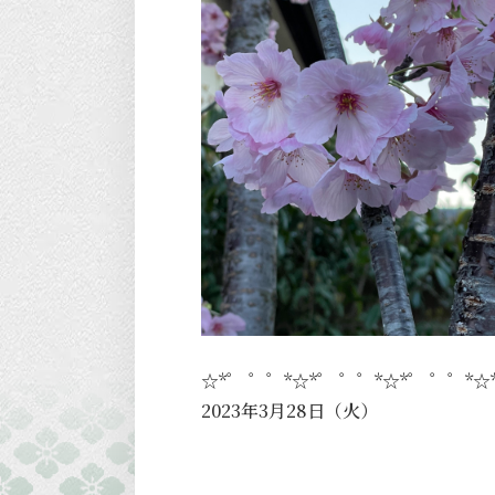
☆*゜ ゜゜*☆*゜ ゜゜*☆*゜ ゜゜*☆
2023年3月28日（火）