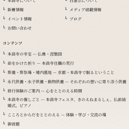
本昌寺について
日蓮宗について
新着情報
メディア掲載情報
イベント情報
ブログ
お問い合わせ
コンテンツ
本昌寺の寺宝 — 仏像・涅槃図
命をかけた祈り — 本昌寺住職の荒行
葬儀・葬祭場・境内墓地 — 京都・本昌寺で眠るということ
永代供養・水子供養・動物供養 — それぞれの想いに寄り添う供養
修行体験のご案内 — 心をととのえる時間
本昌寺の催しごと — 本昌寺フェスタ、きのえねまるしぇ、仏前結
婚式、ピアノ
こころとからだをととのえる — 体験・学び・交流の場
御首題