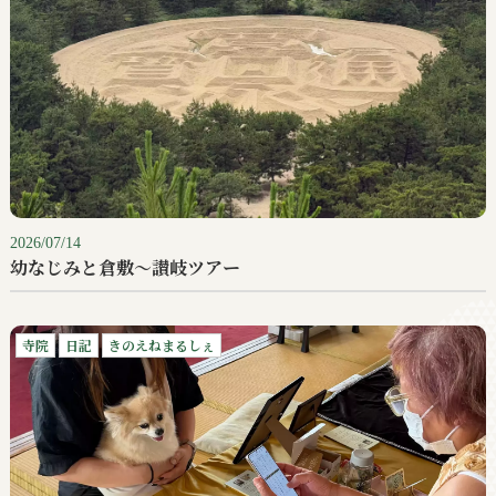
2026/07/14
幼なじみと倉敷〜讃岐ツアー
寺院
日記
きのえねまるしぇ