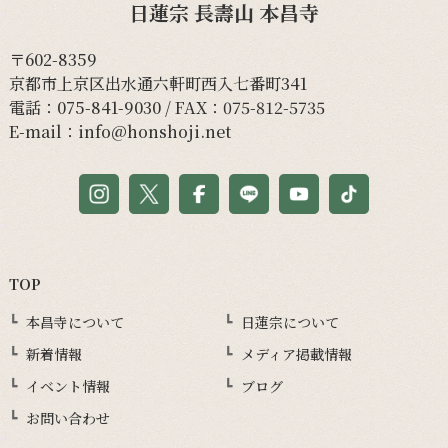
日蓮宗 長壽山 本昌寺
〒602-8359
京都市上京区出水通六軒町西入七番町341
電話：
075-841-9030
/ FAX：075-812-5735
E-mail：
info@honshoji.net
TOP
本昌寺について
日蓮宗について
新着情報
メディア掲載情報
イベント情報
ブログ
お問い合わせ