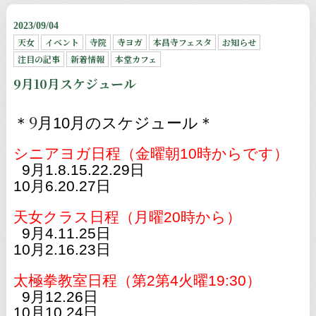
2023/09/04
天女
イベント
寺院
寺ヨガ
本昌寺フェスタ
お知らせ
注目の記事
新着情報
本堂カフェ
9月10月スケジュール
9
＊
月
10
月のスケジュール＊
シニアヨガ日程（金曜朝
10
時からです）
9
月1.8.15.22.29日
10月6.20.27日
天女クラス日程（月曜
20
時から）
9月4.11.25日
10月2.16.23日
太極拳教室日程（第
2
第
4
火曜
19:30
）
9
月12.26日
10月10.24日