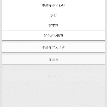
本昌寺かいわい
水行
樹木葬
どうぶつ供養
本昌寺フェスタ
寺ヨガ
お知らせ
注目の記事
新着情報
本堂カフェ
過去の主なイベント