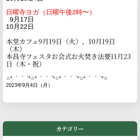
日曜寺ヨガ（日曜午後
2
時〜）
9
月
17
日
10月22日
本堂カフェ9月19日（火）、10月19日
（木）
本昌寺フェスタお会式お火焚き法要11月23
日（木・祝）
☆*゜ ゜゜*☆*゜ ゜゜*☆*゜ ゜゜*☆*゜ ゜゜*☆
2023年9月4日（月）
カテゴリー