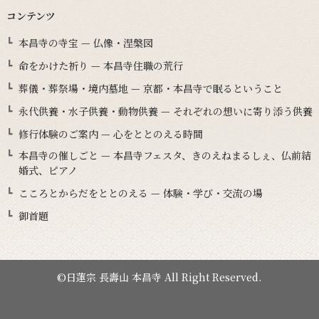
コンテンツ
本昌寺の寺宝 — 仏像・涅槃図
命をかけた祈り — 本昌寺住職の荒行
葬儀・葬祭場・境内墓地 — 京都・本昌寺で眠るということ
永代供養・水子供養・動物供養 — それぞれの想いに寄り添う供養
修行体験のご案内 — 心をととのえる時間
本昌寺の催しごと — 本昌寺フェスタ、きのえねまるしぇ、仏前結
婚式、ピアノ
こころとからだをととのえる — 体験・学び・交流の場
御首題
©日蓮宗 長壽山 本昌寺 All Right Reserved.