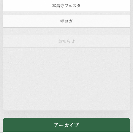
本昌寺フェスタ
寺ヨガ
お知らせ
注目の記事
新着情報
本堂カフェ
過去の主なイベント
児玉工具店
きのえねまるしぇ
アーカイブ