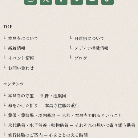
TOP
本昌寺について
日蓮宗について
新着情報
メディア掲載情報
イベント情報
ブログ
お問い合わせ
コンテンツ
本昌寺の寺宝 — 仏像・涅槃図
命をかけた祈り — 本昌寺住職の荒行
葬儀・葬祭場・境内墓地 — 京都・本昌寺で眠るということ
永代供養・水子供養・動物供養 — それぞれの想いに寄り添う供養
修行体験のご案内 — 心をととのえる時間