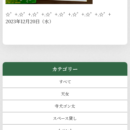
☆゜+.☆゜+.☆゜+.☆゜+.☆゜+.☆゜+.☆゜+.☆゜+
2023年12月20日（水）
カテゴリー
すべて
天女
寺犬ゴン太
スペース貸し