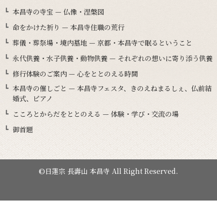
本昌寺の寺宝 — 仏像・涅槃図
命をかけた祈り — 本昌寺住職の荒行
葬儀・葬祭場・境内墓地 — 京都・本昌寺で眠るということ
永代供養・水子供養・動物供養 — それぞれの想いに寄り添う供養
修行体験のご案内 — 心をととのえる時間
本昌寺の催しごと — 本昌寺フェスタ、きのえねまるしぇ、仏前結
婚式、ピアノ
こころとからだをととのえる — 体験・学び・交流の場
御首題
©日蓮宗 長壽山 本昌寺 All Right Reserved.