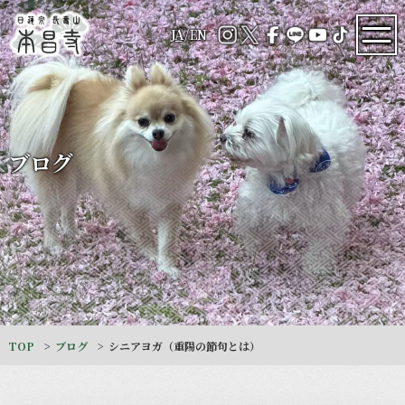
JA
/
EN
ブログ
TOP
ブログ
シニアヨガ（重陽の節句とは）