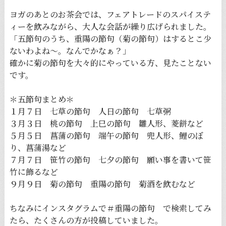
ヨガのあとのお茶会では、フェアトレードのスパイステ
ィーを飲みながら、大人な会話が繰り広げられました。
「五節句のうち、重陽の節句（菊の節句）はするとこ少
ないわよね〜。なんでかなぁ？」
確かに菊の節句を大々的にやっている方、見たことない
です。
＊五節句まとめ＊
１月７日 七草の節句 人日の節句 七草粥
３月３日 桃の節句 上巳の節句 雛人形、菱餅など
５月５日 菖蒲の節句 端午の節句 兜人形、鯉のぼ
り、菖蒲湯など
７月７日 笹竹の節句 七夕の節句 願い事を書いて笹
竹に飾るなど
９月９日 菊の節句 重陽の節句
菊酒を飲むなど
ちなみにインスタグラムで＃重陽の節句 で検索してみ
たら、たくさんの方が投稿していました。