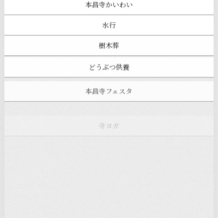
本昌寺かいわい
水行
樹木葬
どうぶつ供養
本昌寺フェスタ
寺ヨガ
お知らせ
注目の記事
新着情報
本堂カフェ
過去の主なイベント