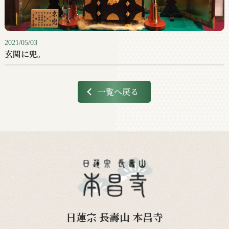
2021/05/03
玄関に兜。
一覧へ戻る
日蓮宗 長壽山 本昌寺