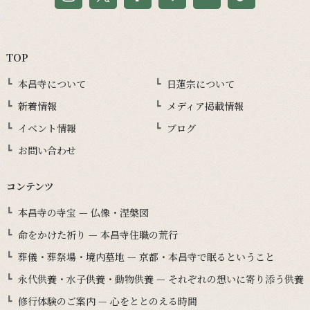
TOP
本昌寺について
日蓮宗について
新着情報
メディア掲載情報
イベント情報
ブログ
お問い合わせ
コンテンツ
本昌寺の寺宝 — 仏像・涅槃図
命をかけた祈り — 本昌寺住職の荒行
葬儀・葬祭場・境内墓地 — 京都・本昌寺で眠るということ
永代供養・水子供養・動物供養 — それぞれの想いに寄り添う供養
修行体験のご案内 — 心をととのえる時間