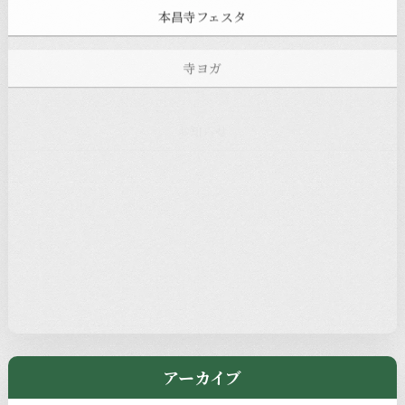
本昌寺フェスタ
寺ヨガ
お知らせ
注目の記事
新着情報
本堂カフェ
過去の主なイベント
児玉工具店
きのえねまるしぇ
アーカイブ