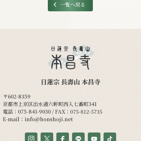
一覧へ戻る
日蓮宗 長壽山 本昌寺
〒602-8359
京都市上京区出水通六軒町西入七番町341
電話：
075-841-9030
/ FAX：075-812-5735
E-mail：
info@honshoji.net