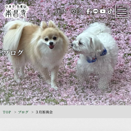
JA
/
EN
ブログ
TOP
ブログ
３月祈祷会