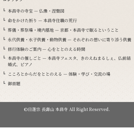
本昌寺の寺宝 — 仏像・涅槃図
命をかけた祈り — 本昌寺住職の荒行
葬儀・葬祭場・境内墓地 — 京都・本昌寺で眠るということ
永代供養・水子供養・動物供養 — それぞれの想いに寄り添う供養
修行体験のご案内 — 心をととのえる時間
本昌寺の催しごと — 本昌寺フェスタ、きのえねまるしぇ、仏前結
婚式、ピアノ
こころとからだをととのえる — 体験・学び・交流の場
御首題
©日蓮宗 長壽山 本昌寺 All Right Reserved.