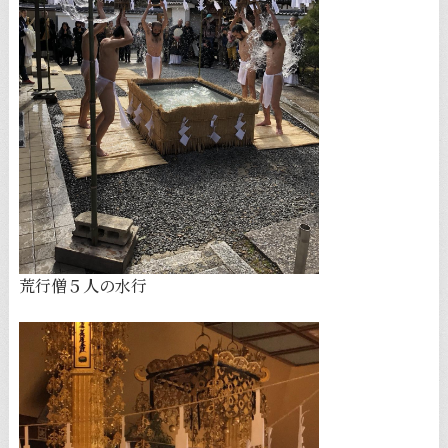
荒行僧５人の水行