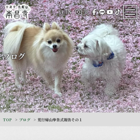
JA
/
EN
ブログ
TOP
ブログ
荒行帰山奉告式報告その１