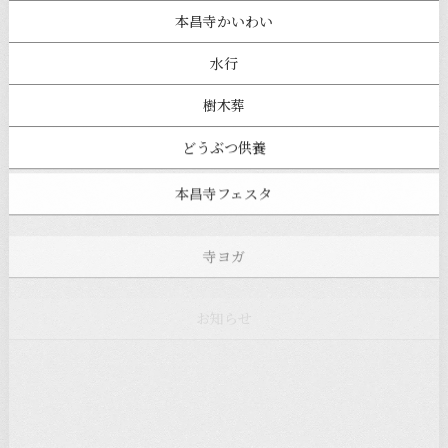
本昌寺かいわい
水行
樹木葬
どうぶつ供養
本昌寺フェスタ
寺ヨガ
お知らせ
注目の記事
新着情報
本堂カフェ
過去の主なイベント