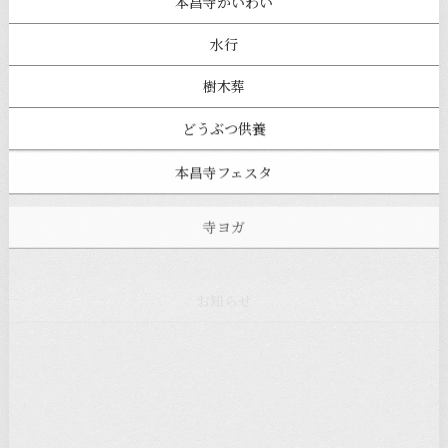
本昌寺かいわい
水行
樹木葬
どうぶつ供養
本昌寺フェスタ
寺ヨガ
お知らせ
注目の記事
新着情報
本堂カフェ
過去の主なイベント