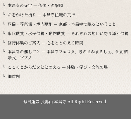
本昌寺の寺宝 — 仏像・涅槃図
命をかけた祈り — 本昌寺住職の荒行
葬儀・葬祭場・境内墓地 — 京都・本昌寺で眠るということ
永代供養・水子供養・動物供養 — それぞれの想いに寄り添う供養
修行体験のご案内 — 心をととのえる時間
本昌寺の催しごと — 本昌寺フェスタ、きのえねまるしぇ、仏前結
婚式、ピアノ
こころとからだをととのえる — 体験・学び・交流の場
御首題
©日蓮宗 長壽山 本昌寺 All Right Reserved.