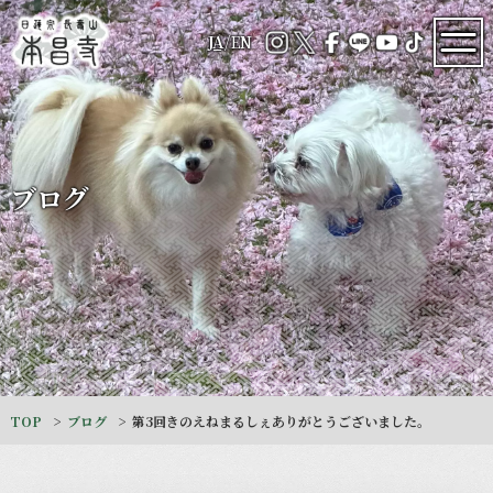
JA
/
EN
ブログ
TOP
ブログ
第3回きのえねまるしぇありがとうございました。