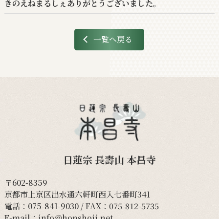
きのえねまるしぇありがとうございました。
一覧へ戻る
日蓮宗 長壽山 本昌寺
〒602-8359
京都市上京区出水通六軒町西入七番町341
電話：
075-841-9030
/ FAX：075-812-5735
E-mail：
info@honshoji.net