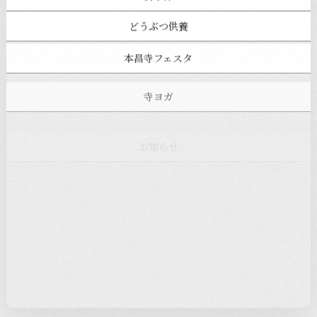
どうぶつ供養
本昌寺フェスタ
寺ヨガ
お知らせ
注目の記事
新着情報
本堂カフェ
過去の主なイベント
児玉工具店
きのえねまるしぇ