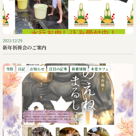
2021/12/29
新年祈祷会のご案内
寺院
日記
お知らせ
注目の記事
新着情報
本堂カフェ