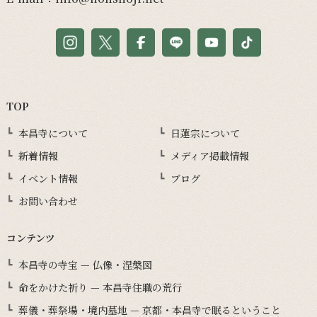
TOP
本昌寺について
日蓮宗について
新着情報
メディア掲載情報
イベント情報
ブログ
お問い合わせ
コンテンツ
本昌寺の寺宝 — 仏像・涅槃図
命をかけた祈り — 本昌寺住職の荒行
葬儀・葬祭場・境内墓地 — 京都・本昌寺で眠るということ