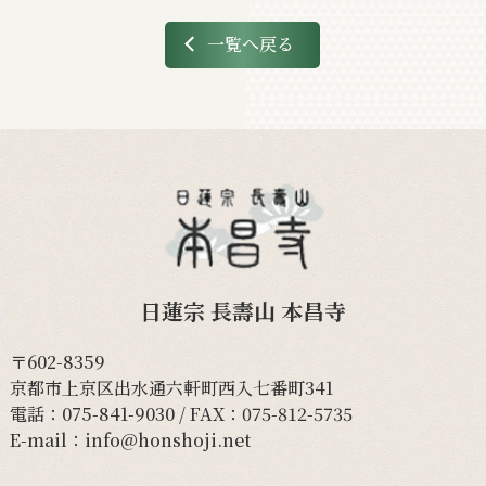
一覧へ戻る
日蓮宗 長壽山 本昌寺
〒602-8359
京都市上京区出水通六軒町西入七番町341
電話：
075-841-9030
/ FAX：075-812-5735
E-mail：
info@honshoji.net