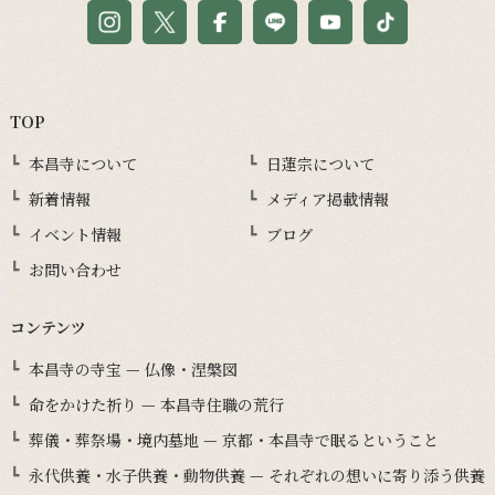
TOP
本昌寺について
日蓮宗について
新着情報
メディア掲載情報
イベント情報
ブログ
お問い合わせ
コンテンツ
本昌寺の寺宝 — 仏像・涅槃図
命をかけた祈り — 本昌寺住職の荒行
葬儀・葬祭場・境内墓地 — 京都・本昌寺で眠るということ
永代供養・水子供養・動物供養 — それぞれの想いに寄り添う供養