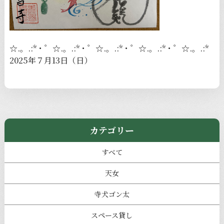
☆.。.:*・゜☆.。.:*・゜☆.。.:*・゜☆.。.:*・゜☆.。.:*
2025年７月13日（日）
カテゴリー
すべて
天女
寺犬ゴン太
スペース貸し