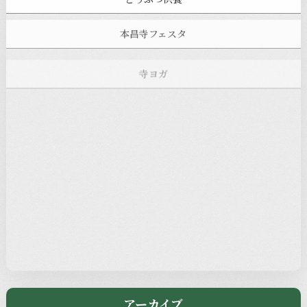
本昌寺フェスタ
寺ヨガ
お知らせ
注目の記事
新着情報
本堂カフェ
過去の主なイベント
児玉工具店
きのえねまるしぇ
アーカイブ