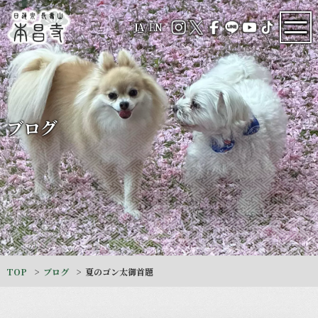
JA
/
EN
ブログ
TOP
ブログ
夏のゴン太御首題