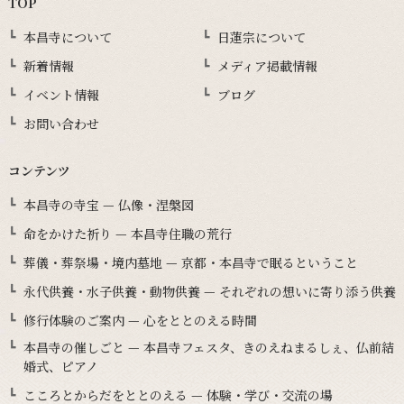
TOP
本昌寺について
日蓮宗について
新着情報
メディア掲載情報
イベント情報
ブログ
お問い合わせ
コンテンツ
本昌寺の寺宝 — 仏像・涅槃図
命をかけた祈り — 本昌寺住職の荒行
葬儀・葬祭場・境内墓地 — 京都・本昌寺で眠るということ
永代供養・水子供養・動物供養 — それぞれの想いに寄り添う供養
修行体験のご案内 — 心をととのえる時間
本昌寺の催しごと — 本昌寺フェスタ、きのえねまるしぇ、仏前結
婚式、ピアノ
こころとからだをととのえる — 体験・学び・交流の場