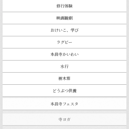
修行体験
映画観劇
おけいこ、学び
ラグビー
本昌寺かいわい
水行
樹木葬
どうぶつ供養
本昌寺フェスタ
寺ヨガ
お知らせ