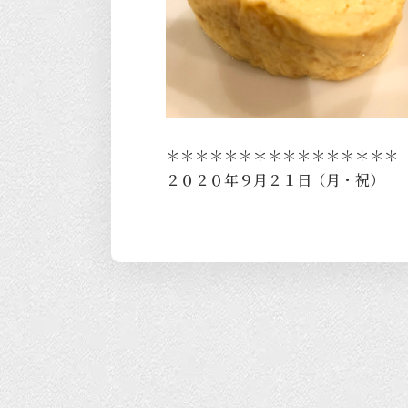
＊＊＊＊＊＊＊＊＊＊＊＊＊＊＊＊
２０２０年９月２１日（月・祝）