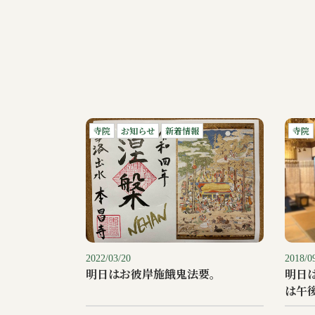
寺院
お知らせ
新着情報
寺院
2022/03/20
2018/0
明日はお彼岸施餓鬼法要。
明日
は午