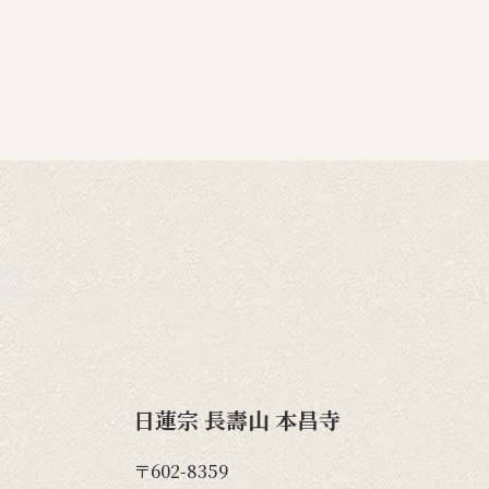
日蓮宗 長壽山 本昌寺
〒602-8359