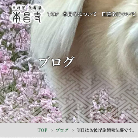
TOP
本昌寺について
日蓮宗について
ブログ
TOP
ブログ
明日はお彼岸施餓鬼法要です。