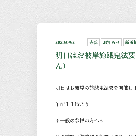
寺院
お知らせ
新着
2020/09/21
明日はお彼岸施餓鬼法要
ん）
明日はお彼岸の施餓鬼法要を開催し
午前１１時より
＊一般の参拝の方へ＊