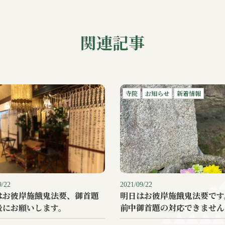
関連記事
寺院
お知らせ
新着情報
9/22
2021/09/22
はお彼岸施餓鬼法要、御首題
明日はお彼岸施餓鬼法要です
後にお願いします。
前中御首題の対応できません