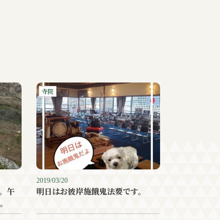
寺院
2019/03/20
。午
明日はお彼岸施餓鬼法要です。
。