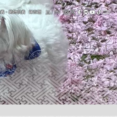
供養・動物供養
御首題
JA
/
EN