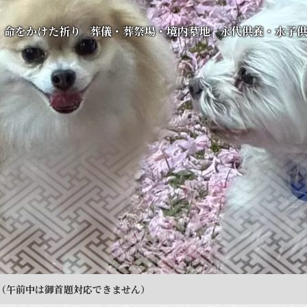
命をかけた祈り
葬儀・葬祭場・境内墓地
永代供養・水子
（午前中は御首題対応できません）