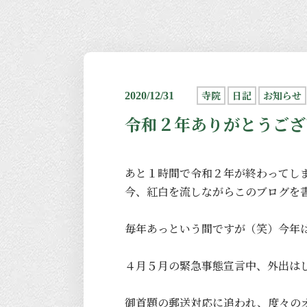
寺院
日記
お知らせ
2020/12/31
令和２年ありがとうござ
あと１時間で令和２年が終わってし
今、紅白を流しながらこのブログを
毎年あっという間ですが（笑）今年
４月５月の緊急事態宣言中、外出は
御首題の郵送対応に追われ、度々の