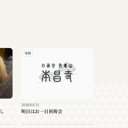
寺院
2018/01/31
し
明日はお一日祈祷会