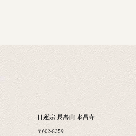
日蓮宗 長壽山 本昌寺
〒602-8359