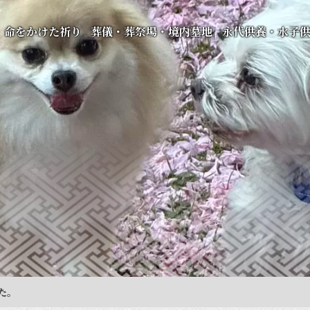
命をかけた祈り
葬儀・葬祭場・境内墓地
永代供養・水子
た。