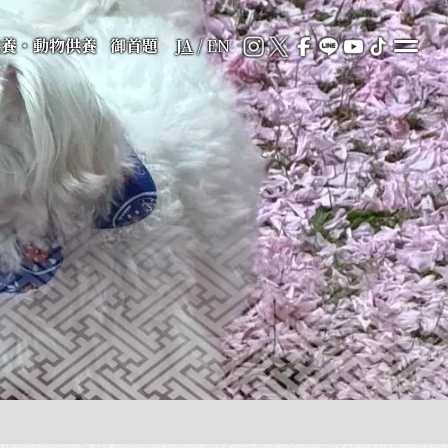
供養・動物供養
御首題
JA
/
EN