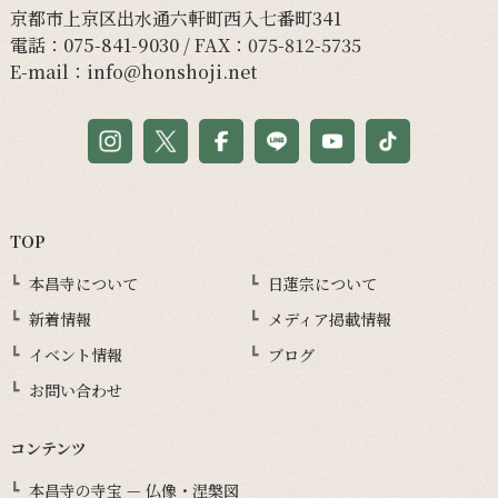
京都市上京区出水通六軒町西入七番町341
電話：
075-841-9030
/ FAX：075-812-5735
E-mail：
info@honshoji.net
TOP
本昌寺について
日蓮宗について
新着情報
メディア掲載情報
イベント情報
ブログ
お問い合わせ
コンテンツ
本昌寺の寺宝 — 仏像・涅槃図