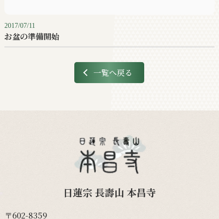
2017/07/11
お盆の準備開始
一覧へ戻る
日蓮宗 長壽山 本昌寺
〒602-8359