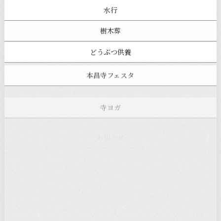
水行
樹木葬
どうぶつ供養
本昌寺フェスタ
寺ヨガ
お知らせ
注目の記事
新着情報
本堂カフェ
過去の主なイベント
児玉工具店