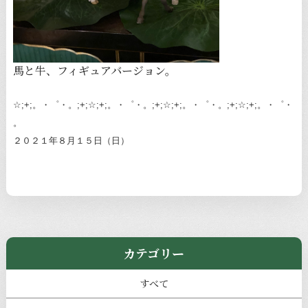
馬と牛、フィギュアバージョン。
☆;+;。・゜・。;+;☆;+;。・゜・。;+;☆;+;。・゜・。;+;☆;+;。・゜・
。
２０２１年８月１５日（日）
カテゴリー
すべて