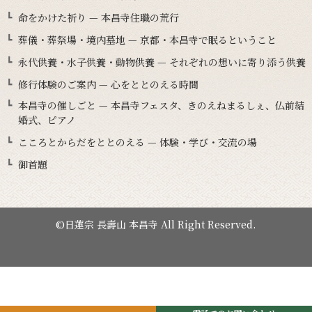
命をかけた祈り — 本昌寺住職の荒行
葬儀・葬祭場・境内墓地 — 京都・本昌寺で眠るということ
永代供養・水子供養・動物供養 — それぞれの想いに寄り添う供養
修行体験のご案内 — 心をととのえる時間
本昌寺の催しごと — 本昌寺フェスタ、きのえねまるしぇ、仏前結
婚式、ピアノ
こころとからだをととのえる — 体験・学び・交流の場
御首題
©日蓮宗 長壽山 本昌寺 All Right Reserved.