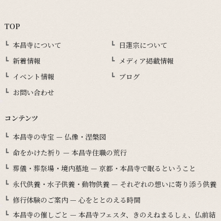
TOP
本昌寺について
日蓮宗について
新着情報
メディア掲載情報
イベント情報
ブログ
お問い合わせ
コンテンツ
本昌寺の寺宝 — 仏像・涅槃図
命をかけた祈り — 本昌寺住職の荒行
葬儀・葬祭場・境内墓地 — 京都・本昌寺で眠るということ
永代供養・水子供養・動物供養 — それぞれの想いに寄り添う供養
修行体験のご案内 — 心をととのえる時間
本昌寺の催しごと — 本昌寺フェスタ、きのえねまるしぇ、仏前結