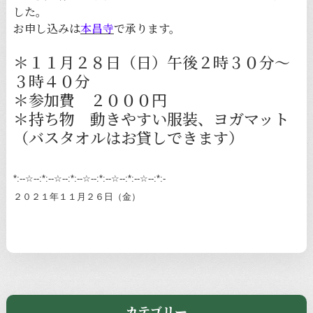
した。
お申し込みは
本昌寺
で承ります。
＊１１月２８日（日）午後２時３０分〜
３時４０分
＊参加費 ２０００円
＊持ち物 動きやすい服装、ヨガマット
（バスタオルはお貸しできます）
*:--☆--:*:--☆--:*:--☆--:*:--☆--:*:--☆--:*:-
２０２１年１１月２６日（金）
カテゴリー