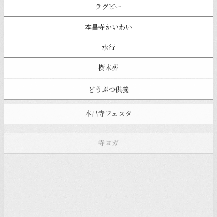
ラグビー
本昌寺かいわい
水行
樹木葬
どうぶつ供養
本昌寺フェスタ
寺ヨガ
お知らせ
注目の記事
新着情報
本堂カフェ