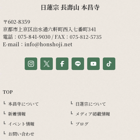
日蓮宗 長壽山 本昌寺
〒602-8359
京都市上京区出水通六軒町西入七番町341
電話：
075-841-9030
/ FAX：075-812-5735
E-mail：
info@honshoji.net
TOP
本昌寺について
日蓮宗について
新着情報
メディア掲載情報
イベント情報
ブログ
お問い合わせ