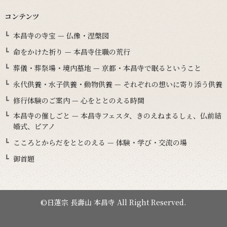
コンテンツ
本昌寺の寺宝 — 仏像・涅槃図
命をかけた祈り — 本昌寺住職の荒行
葬儀・葬祭場・境内墓地 — 京都・本昌寺で眠るということ
永代供養・水子供養・動物供養 — それぞれの想いに寄り添う供養
修行体験のご案内 — 心をととのえる時間
本昌寺の催しごと — 本昌寺フェスタ、きのえねまるしぇ、仏前結
婚式、ピアノ
こころとからだをととのえる — 体験・学び・交流の場
御首題
©日蓮宗 長壽山 本昌寺 All Right Reserved.