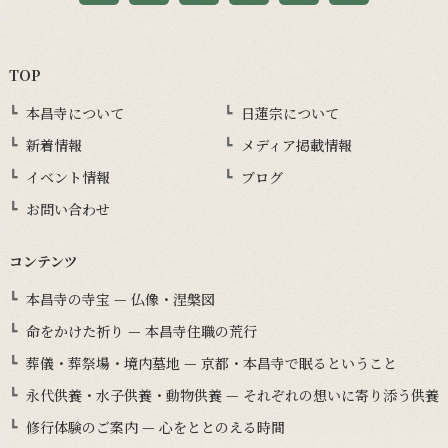
TOP
本昌寺について
日蓮宗について
新着情報
メディア掲載情報
イベント情報
ブログ
お問い合わせ
コンテンツ
本昌寺の寺宝 — 仏像・涅槃図
命をかけた祈り — 本昌寺住職の荒行
葬儀・葬祭場・境内墓地 — 京都・本昌寺で眠るということ
永代供養・水子供養・動物供養 — それぞれの想いに寄り添う供養
修行体験のご案内 — 心をととのえる時間