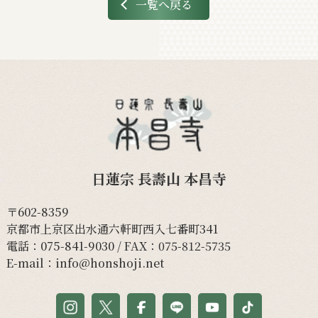
一覧へ戻る
日蓮宗 長壽山 本昌寺
〒602-8359
京都市上京区出水通六軒町西入七番町341
電話：
075-841-9030
/ FAX：075-812-5735
E-mail：
info@honshoji.net