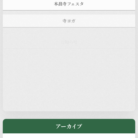
本昌寺フェスタ
寺ヨガ
お知らせ
注目の記事
新着情報
本堂カフェ
過去の主なイベント
児玉工具店
きのえねまるしぇ
アーカイブ