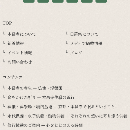
TOP
本昌寺について
日蓮宗について
新着情報
メディア掲載情報
イベント情報
ブログ
お問い合わせ
コンテンツ
本昌寺の寺宝 — 仏像・涅槃図
命をかけた祈り — 本昌寺住職の荒行
葬儀・葬祭場・境内墓地 — 京都・本昌寺で眠るということ
永代供養・水子供養・動物供養 — それぞれの想いに寄り添う供養
修行体験のご案内 — 心をととのえる時間