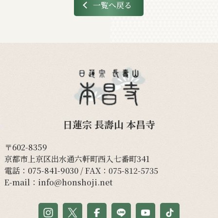
一覧へ戻る
日蓮宗 長壽山 本昌寺
〒602-8359
京都市上京区出水通六軒町西入七番町341
電話：
075-841-9030
/ FAX：075-812-5735
E-mail：
info@honshoji.net