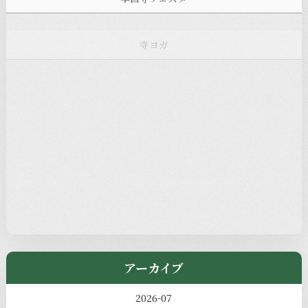
寺ヨガ
お知らせ
注目の記事
新着情報
本堂カフェ
過去の主なイベント
児玉工具店
きのえねまるしぇ
アーカイブ
2026-07