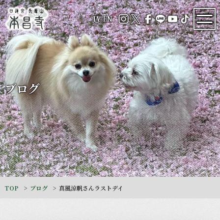
JA
/
EN
ブログ
TOP
ブログ
真風涼帆さんラストデイ