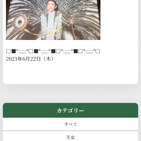
□■*:;;;:*□■*:;;;:*■□*:;;;:*■□*:;;;:*□
2023年6月22日（木）
カテゴリー
すべて
天女