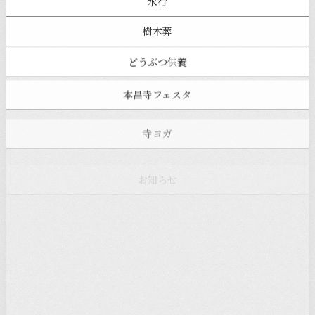
水行
樹木葬
どうぶつ供養
本昌寺フェスタ
寺ヨガ
お知らせ
注目の記事
新着情報
本堂カフェ
過去の主なイベント
児玉工具店