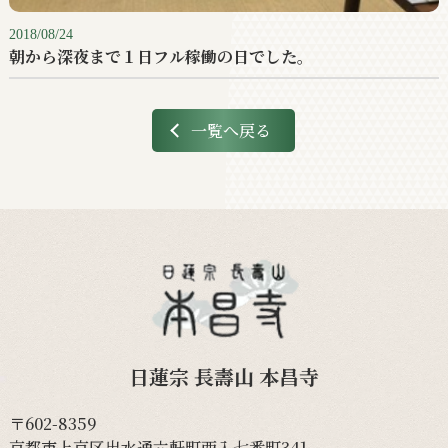
2018/08/24
朝から深夜まで１日フル稼働の日でした。
一覧へ戻る
日蓮宗 長壽山 本昌寺
〒602-8359
京都市上京区出水通六軒町西入七番町341