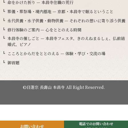
命をかけた祈り — 本昌寺住職の荒行
葬儀・葬祭場・境内墓地 — 京都・本昌寺で眠るということ
永代供養・水子供養・動物供養 — それぞれの想いに寄り添う供養
修行体験のご案内 — 心をととのえる時間
本昌寺の催しごと — 本昌寺フェスタ、きのえねまるしぇ、仏前結
婚式、ピアノ
こころとからだをととのえる — 体験・学び・交流の場
御首題
©日蓮宗 長壽山 本昌寺 All Right Reserved.
電話でのお問い合わせ
お問い合わせ