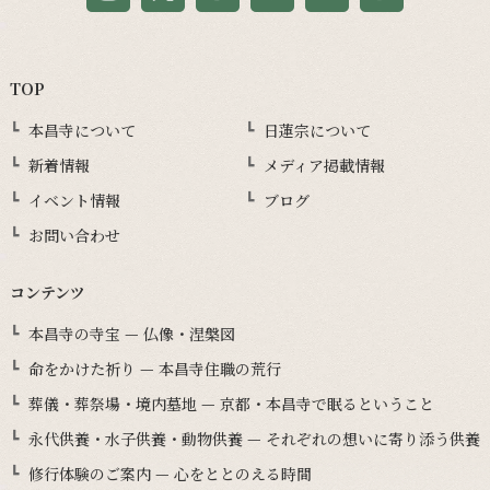
TOP
本昌寺について
日蓮宗について
新着情報
メディア掲載情報
イベント情報
ブログ
お問い合わせ
コンテンツ
本昌寺の寺宝 — 仏像・涅槃図
命をかけた祈り — 本昌寺住職の荒行
葬儀・葬祭場・境内墓地 — 京都・本昌寺で眠るということ
永代供養・水子供養・動物供養 — それぞれの想いに寄り添う供養
修行体験のご案内 — 心をととのえる時間