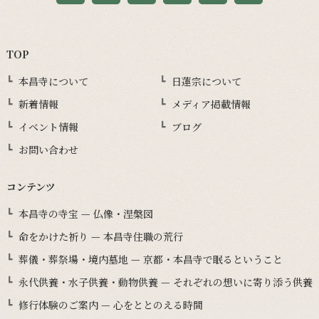
TOP
本昌寺について
日蓮宗について
新着情報
メディア掲載情報
イベント情報
ブログ
お問い合わせ
コンテンツ
本昌寺の寺宝 — 仏像・涅槃図
命をかけた祈り — 本昌寺住職の荒行
葬儀・葬祭場・境内墓地 — 京都・本昌寺で眠るということ
永代供養・水子供養・動物供養 — それぞれの想いに寄り添う供養
修行体験のご案内 — 心をととのえる時間