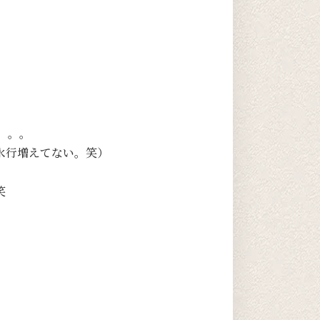
。。。
水行増えてない。笑）
笑