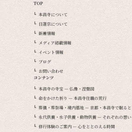
TOP
本昌寺について
日蓮宗について
新着情報
メディア掲載情報
イベント情報
ブログ
お問い合わせ
コンテンツ
本昌寺の寺宝 — 仏像・涅槃図
命をかけた祈り — 本昌寺住職の荒行
葬儀・葬祭場・境内墓地 — 京都・本昌寺で眠る
永代供養・水子供養・動物供養 — それぞれの想
修行体験のご案内 — 心をととのえる時間