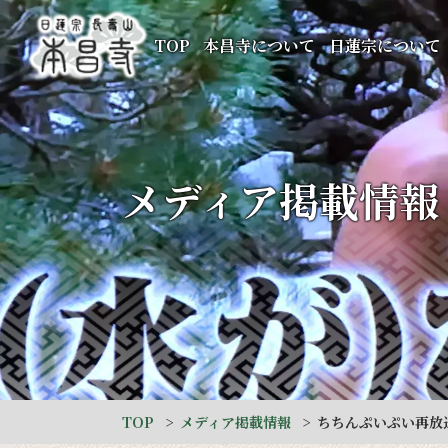
TOP
本昌寺について
日蓮宗について
メディア掲載情報
TOP
メディア掲載情報
ちちんぷいぷい再放