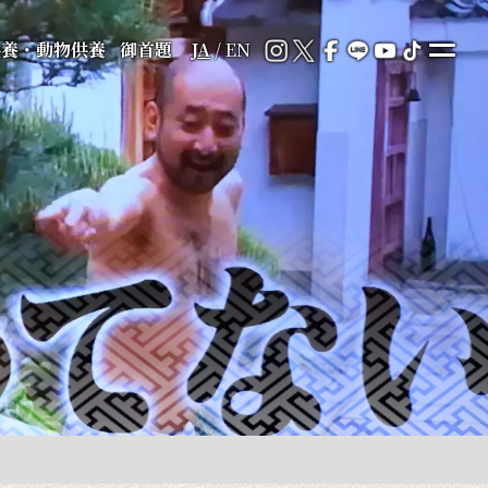
供養・動物供養
御首題
JA
/
EN