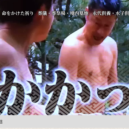
命をかけた祈り
葬儀・葬祭場・境内墓地
永代供養・水子
送