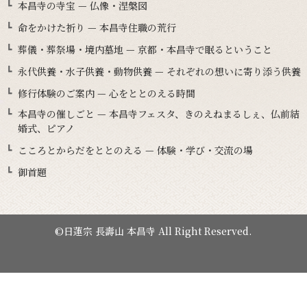
本昌寺の寺宝 — 仏像・涅槃図
命をかけた祈り — 本昌寺住職の荒行
葬儀・葬祭場・境内墓地 — 京都・本昌寺で眠るということ
永代供養・水子供養・動物供養 — それぞれの想いに寄り添う供養
修行体験のご案内 — 心をととのえる時間
本昌寺の催しごと — 本昌寺フェスタ、きのえねまるしぇ、仏前結
婚式、ピアノ
こころとからだをととのえる — 体験・学び・交流の場
御首題
©日蓮宗 長壽山 本昌寺 All Right Reserved.