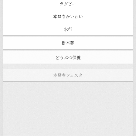
ラグビー
本昌寺かいわい
水行
樹木葬
どうぶつ供養
本昌寺フェスタ
寺ヨガ
お知らせ
注目の記事
新着情報
本堂カフェ