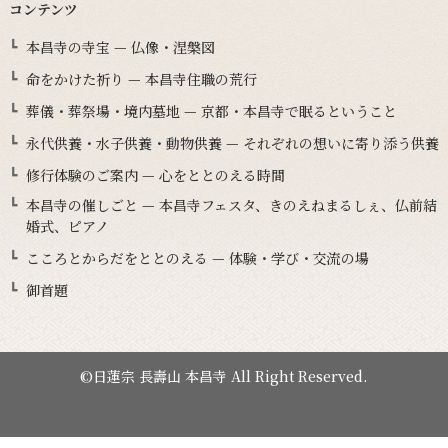
コンテンツ
本昌寺の寺宝 — 仏像・涅槃図
命をかけた祈り — 本昌寺住職の荒行
葬儀・葬祭場・境内墓地 — 京都・本昌寺で眠るということ
永代供養・水子供養・動物供養 — それぞれの想いに寄り添う供養
修行体験のご案内 — 心をととのえる時間
本昌寺の催しごと — 本昌寺フェスタ、きのえねまるしぇ、仏前結
婚式、ピアノ
こころとからだをととのえる — 体験・学び・交流の場
御首題
©日蓮宗 長壽山 本昌寺 All Right Reserved.