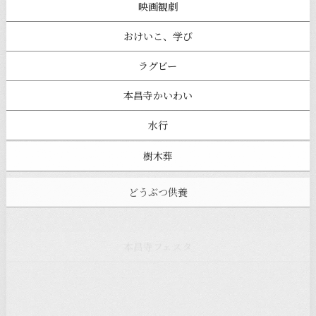
映画観劇
おけいこ、学び
ラグビー
本昌寺かいわい
水行
樹木葬
どうぶつ供養
本昌寺フェスタ
寺ヨガ
お知らせ
注目の記事