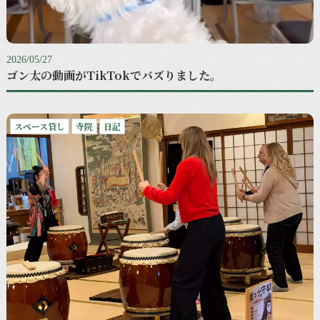
2026/05/27
ゴン太の動画がTikTokでバズりました。
スペース貸し
寺院
日記