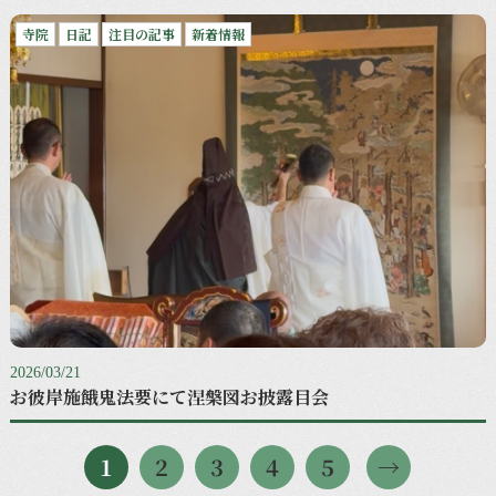
寺院
日記
注目の記事
新着情報
2026/03/21
お彼岸施餓鬼法要にて涅槃図お披露目会
1
2
3
4
5