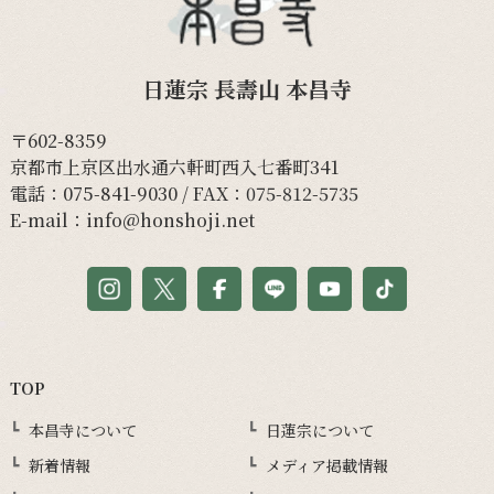
日蓮宗 長壽山 本昌寺
〒602-8359
京都市上京区出水通六軒町西入七番町341
電話：
075-841-9030
/ FAX：075-812-5735
E-mail：
info@honshoji.net
TOP
本昌寺について
日蓮宗について
新着情報
メディア掲載情報