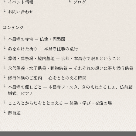
イベント情報
ブログ
お問い合わせ
コンテンツ
本昌寺の寺宝 — 仏像・涅槃図
命をかけた祈り — 本昌寺住職の荒行
葬儀・葬祭場・境内墓地 — 京都・本昌寺で眠るということ
永代供養・水子供養・動物供養 — それぞれの想いに寄り添う供養
修行体験のご案内 — 心をととのえる時間
本昌寺の催しごと — 本昌寺フェスタ、きのえねまるしぇ、仏前結
婚式、ピアノ
こころとからだをととのえる — 体験・学び・交流の場
御首題