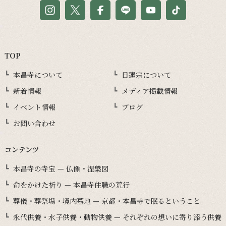
TOP
本昌寺について
日蓮宗について
新着情報
メディア掲載情報
イベント情報
ブログ
お問い合わせ
コンテンツ
本昌寺の寺宝 — 仏像・涅槃図
命をかけた祈り — 本昌寺住職の荒行
葬儀・葬祭場・境内墓地 — 京都・本昌寺で眠るということ
永代供養・水子供養・動物供養 — それぞれの想いに寄り添う供養