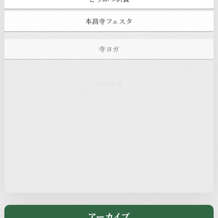
本昌寺フェスタ
寺ヨガ
お知らせ
注目の記事
新着情報
本堂カフェ
過去の主なイベント
児玉工具店
きのえねまるしぇ
アーカイブ