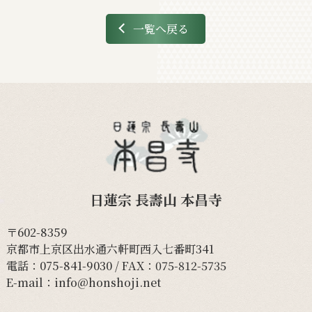
一覧へ戻る
日蓮宗 長壽山 本昌寺
〒602-8359
京都市上京区出水通六軒町西入七番町341
電話：
075-841-9030
/ FAX：075-812-5735
E-mail：
info@honshoji.net