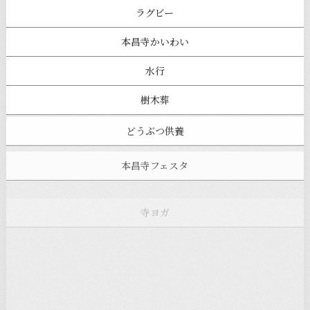
ラグビー
本昌寺かいわい
水行
樹木葬
どうぶつ供養
本昌寺フェスタ
寺ヨガ
お知らせ
注目の記事
新着情報
本堂カフェ