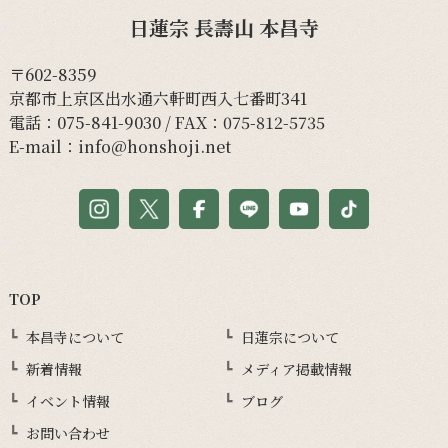
日蓮宗 長壽山 本昌寺
〒602-8359
京都市上京区出水通六軒町西入七番町341
電話：
075-841-9030
/ FAX：075-812-5735
E-mail：
info@honshoji.net
TOP
本昌寺について
日蓮宗について
新着情報
メディア掲載情報
イベント情報
ブログ
お問い合わせ