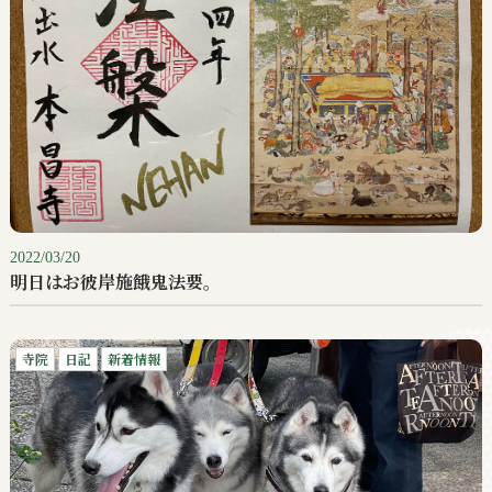
2022/03/20
明日はお彼岸施餓鬼法要。
寺院
日記
新着情報