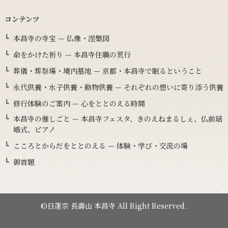
コンテンツ
本昌寺の寺宝 — 仏像・涅槃図
命をかけた祈り — 本昌寺住職の荒行
葬儀・葬祭場・境内墓地 — 京都・本昌寺で眠るということ
永代供養・水子供養・動物供養 — それぞれの想いに寄り添う供養
修行体験のご案内 — 心をととのえる時間
本昌寺の催しごと — 本昌寺フェスタ、きのえねまるしぇ、仏前結
婚式、ピアノ
こころとからだをととのえる — 体験・学び・交流の場
御首題
©日蓮宗 長壽山 本昌寺 All Right Reserved.