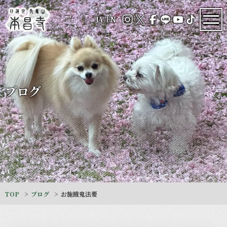
JA
/
EN
ブログ
TOP
ブログ
お施餓鬼法要