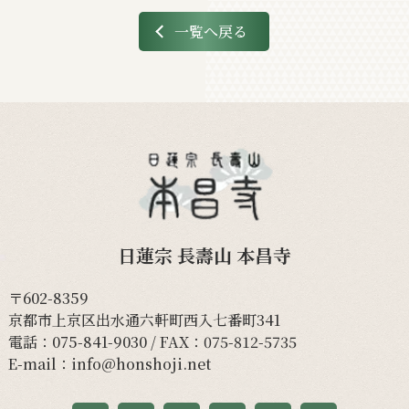
一覧へ戻る
日蓮宗 長壽山 本昌寺
〒602-8359
京都市上京区出水通六軒町西入七番町341
電話：
075-841-9030
/ FAX：075-812-5735
E-mail：
info@honshoji.net