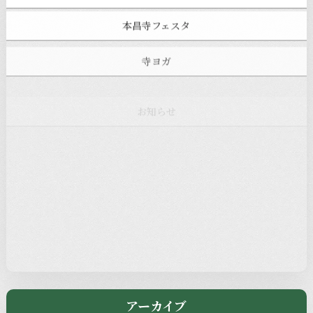
本昌寺フェスタ
寺ヨガ
お知らせ
注目の記事
新着情報
本堂カフェ
過去の主なイベント
児玉工具店
きのえねまるしぇ
アーカイブ