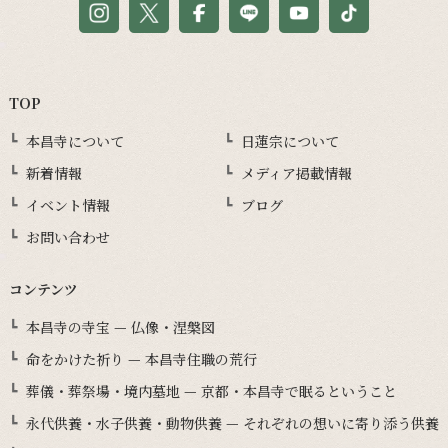
TOP
本昌寺について
日蓮宗について
新着情報
メディア掲載情報
イベント情報
ブログ
お問い合わせ
コンテンツ
本昌寺の寺宝 — 仏像・涅槃図
命をかけた祈り — 本昌寺住職の荒行
葬儀・葬祭場・境内墓地 — 京都・本昌寺で眠るということ
永代供養・水子供養・動物供養 — それぞれの想いに寄り添う供養