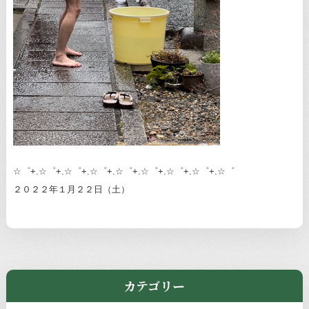
☆゜+.☆゜+.☆゜+.☆゜+.☆゜+.☆゜+.☆゜+.☆゜+.☆゜
２０２２年１月２２日（土）
カテゴリー