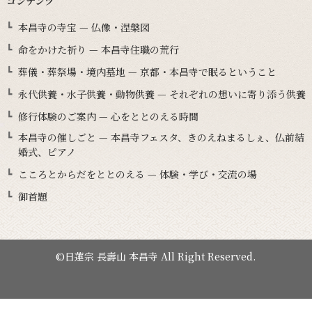
コンテンツ
本昌寺の寺宝 — 仏像・涅槃図
命をかけた祈り — 本昌寺住職の荒行
葬儀・葬祭場・境内墓地 — 京都・本昌寺で眠るということ
永代供養・水子供養・動物供養 — それぞれの想いに寄り添う供養
修行体験のご案内 — 心をととのえる時間
本昌寺の催しごと — 本昌寺フェスタ、きのえねまるしぇ、仏前結
婚式、ピアノ
こころとからだをととのえる — 体験・学び・交流の場
御首題
©日蓮宗 長壽山 本昌寺 All Right Reserved.