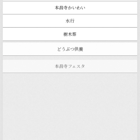
本昌寺かいわい
水行
樹木葬
どうぶつ供養
本昌寺フェスタ
寺ヨガ
お知らせ
注目の記事
新着情報
本堂カフェ
過去の主なイベント