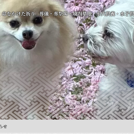
命をかけた祈り
葬儀・葬祭場・境内墓地
永代供養・水子
らせ