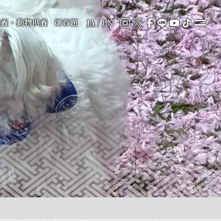
供養・動物供養
御首題
JA
/
EN