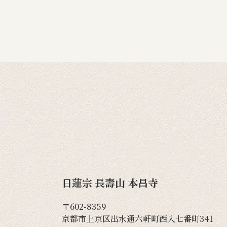
日蓮宗 長壽山 本昌寺
〒602-8359
京都市上京区出水通六軒町西入七番町341