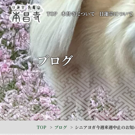
TOP
本昌寺について
日蓮宗について
ブログ
TOP
ブログ
シニアヨガ今週来週中止のお知