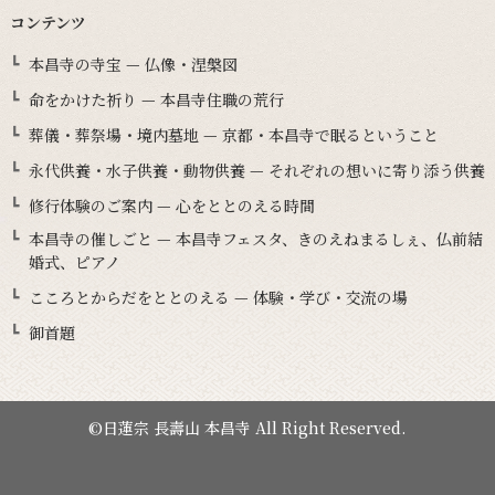
コンテンツ
本昌寺の寺宝 — 仏像・涅槃図
命をかけた祈り — 本昌寺住職の荒行
葬儀・葬祭場・境内墓地 — 京都・本昌寺で眠るということ
永代供養・水子供養・動物供養 — それぞれの想いに寄り添う供養
修行体験のご案内 — 心をととのえる時間
本昌寺の催しごと — 本昌寺フェスタ、きのえねまるしぇ、仏前結
婚式、ピアノ
こころとからだをととのえる — 体験・学び・交流の場
御首題
©日蓮宗 長壽山 本昌寺 All Right Reserved.