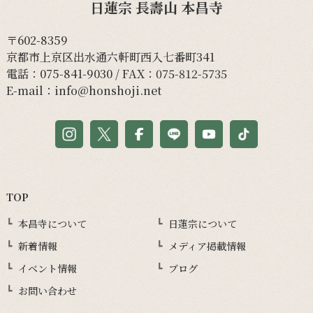
日蓮宗 長壽山 本昌寺
〒602-8359
京都市上京区出水通六軒町西入七番町341
電話：
075-841-9030
/ FAX：075-812-5735
E-mail：
info@honshoji.net
TOP
本昌寺について
日蓮宗について
新着情報
メディア掲載情報
イベント情報
ブログ
お問い合わせ