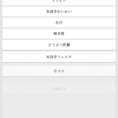
ラグビー
本昌寺かいわい
水行
樹木葬
どうぶつ供養
本昌寺フェスタ
寺ヨガ
お知らせ
注目の記事
新着情報
本堂カフェ