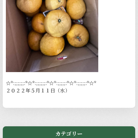
☆*:;;;;;;:*☆*:;;;;;;:*☆*:;;;;;:*☆*:;;;;;:*☆*
２０２２年５月１１日（水）
カテゴリー