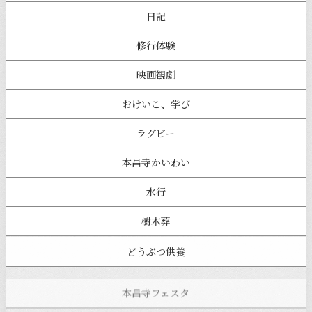
日記
修行体験
映画観劇
おけいこ、学び
ラグビー
本昌寺かいわい
水行
樹木葬
どうぶつ供養
本昌寺フェスタ
寺ヨガ