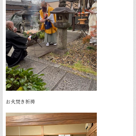
お火焚き祈祷