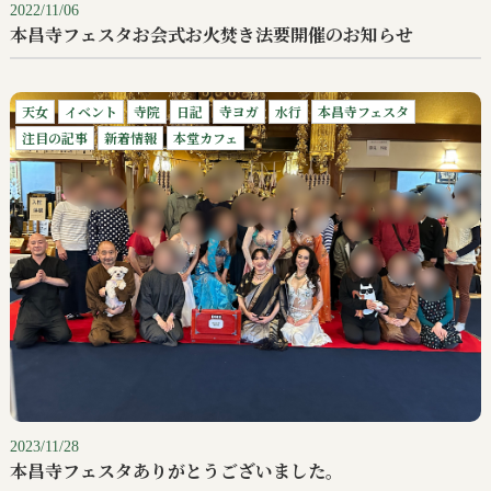
2022/11/06
本昌寺フェスタお会式お火焚き法要開催のお知らせ
天女
イベント
寺院
日記
寺ヨガ
水行
本昌寺フェスタ
注目の記事
新着情報
本堂カフェ
2023/11/28
本昌寺フェスタありがとうございました。