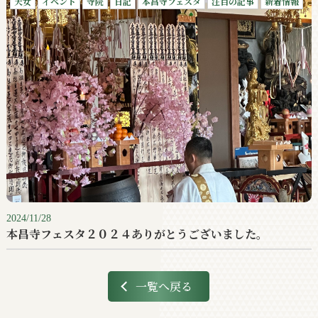
天女
イベント
寺院
日記
本昌寺フェスタ
注目の記事
新着情報
2024/11/28
本昌寺フェスタ２０２４ありがとうございました。
一覧へ戻る