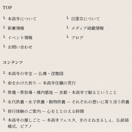
TOP
本昌寺について
日蓮宗について
新着情報
メディア掲載情報
イベント情報
ブログ
お問い合わせ
コンテンツ
本昌寺の寺宝 — 仏像・涅槃図
命をかけた祈り — 本昌寺住職の荒行
葬儀・葬祭場・境内墓地 — 京都・本昌寺で眠るということ
永代供養・水子供養・動物供養 — それぞれの想いに寄り添う供養
修行体験のご案内 — 心をととのえる時間
本昌寺の催しごと — 本昌寺フェスタ、きのえねまるしぇ、仏前結
婚式、ピアノ