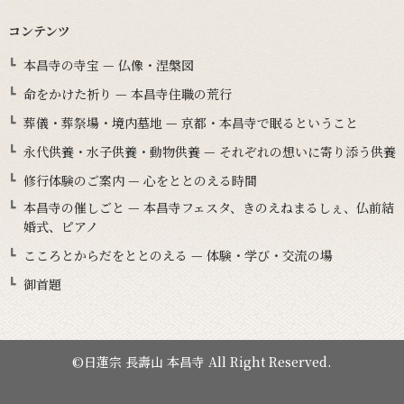
コンテンツ
本昌寺の寺宝 — 仏像・涅槃図
命をかけた祈り — 本昌寺住職の荒行
葬儀・葬祭場・境内墓地 — 京都・本昌寺で眠るということ
永代供養・水子供養・動物供養 — それぞれの想いに寄り添う供養
修行体験のご案内 — 心をととのえる時間
本昌寺の催しごと — 本昌寺フェスタ、きのえねまるしぇ、仏前結
婚式、ピアノ
こころとからだをととのえる — 体験・学び・交流の場
御首題
©日蓮宗 長壽山 本昌寺 All Right Reserved.