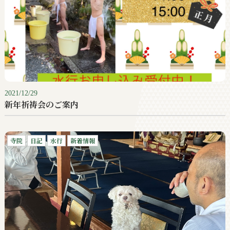
2021/12/29
新年祈祷会のご案内
寺院
日記
水行
新着情報