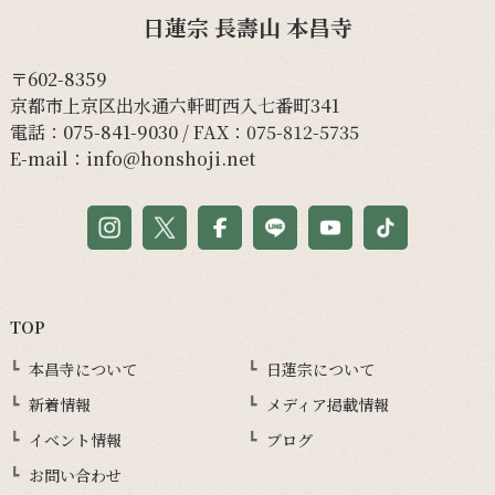
日蓮宗 長壽山 本昌寺
〒602-8359
京都市上京区出水通六軒町西入七番町341
電話：
075-841-9030
/ FAX：075-812-5735
E-mail：
info@honshoji.net
TOP
本昌寺について
日蓮宗について
新着情報
メディア掲載情報
イベント情報
ブログ
お問い合わせ