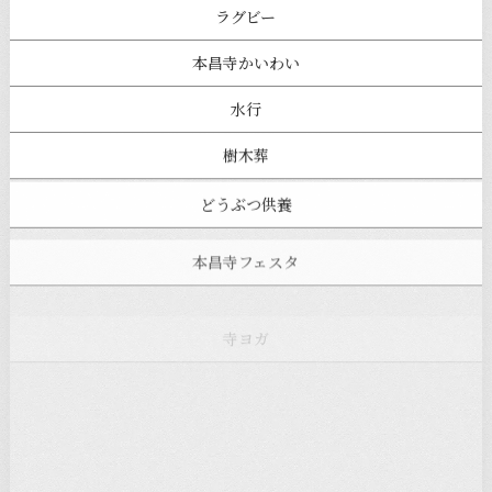
ラグビー
本昌寺かいわい
水行
樹木葬
どうぶつ供養
本昌寺フェスタ
寺ヨガ
お知らせ
注目の記事
新着情報
本堂カフェ