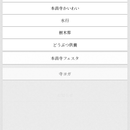
本昌寺かいわい
水行
樹木葬
どうぶつ供養
本昌寺フェスタ
寺ヨガ
お知らせ
注目の記事
新着情報
本堂カフェ