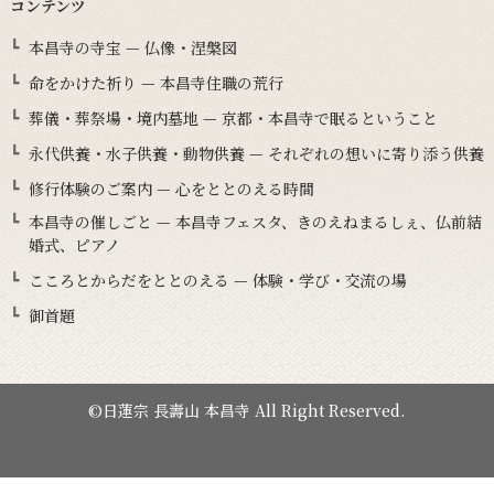
コンテンツ
本昌寺の寺宝 — 仏像・涅槃図
命をかけた祈り — 本昌寺住職の荒行
葬儀・葬祭場・境内墓地 — 京都・本昌寺で眠るということ
永代供養・水子供養・動物供養 — それぞれの想いに寄り添う供養
修行体験のご案内 — 心をととのえる時間
本昌寺の催しごと — 本昌寺フェスタ、きのえねまるしぇ、仏前結
婚式、ピアノ
こころとからだをととのえる — 体験・学び・交流の場
御首題
©日蓮宗 長壽山 本昌寺 All Right Reserved.