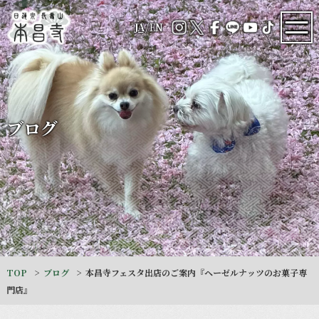
JA
/
EN
ブログ
TOP
ブログ
本昌寺フェスタ出店のご案内『ヘーゼルナッツのお菓子専
門店』