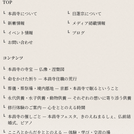
TOP
本昌寺について
日蓮宗について
新着情報
メディア掲載情報
イベント情報
ブログ
お問い合わせ
コンテンツ
本昌寺の寺宝 — 仏像・涅槃図
命をかけた祈り — 本昌寺住職の荒行
葬儀・葬祭場・境内墓地 — 京都・本昌寺で眠るということ
永代供養・水子供養・動物供養 — それぞれの想いに寄り添う供養
修行体験のご案内 — 心をととのえる時間
本昌寺の催しごと — 本昌寺フェスタ、きのえねまるしぇ、仏前結
婚式、ピアノ
こころとからだをととのえる — 体験・学び・交流の場