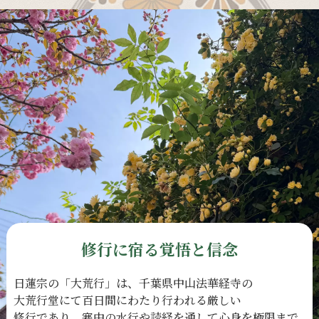
修行に宿る覚悟と信念
日蓮宗の
「大荒行」は、
千葉県中山法華経寺の
大荒行堂にて
百日間に
わたり
行われる
厳しい
修行であり、
寒中の
水行や
読経を
通して
心身を
極限まで