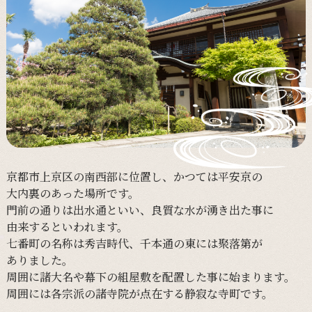
京都市上京区の
南西部に
位置し、
かつては
平安京の
大内裏の
あった
場所です。
門前の
通りは
出水通と
いい、
良質な
水が
湧き出た事に
由来すると
いわれます。
七番町の
名称は
秀吉時代、
千本通の
東には
聚落第が
ありました。
周囲に
諸大名や
幕下の
組屋敷を
配置した事に
始まります。
周囲には
各宗派の
諸寺院が
点在する
静寂な
寺町です。