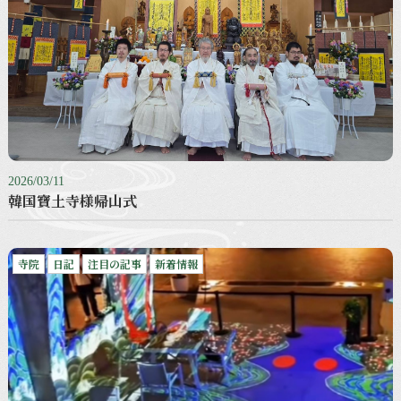
2026/03/11
韓国寶土寺様帰山式
寺院
日記
注目の記事
新着情報