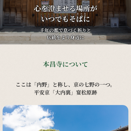
心を澄ませる場所が
いつでもそばに
千年の都で息づく祈りと
伝統をより身近に
本昌寺について
ここは「内野」と称し、京の七野の一つ。
平安京「大内裏」宴松原跡