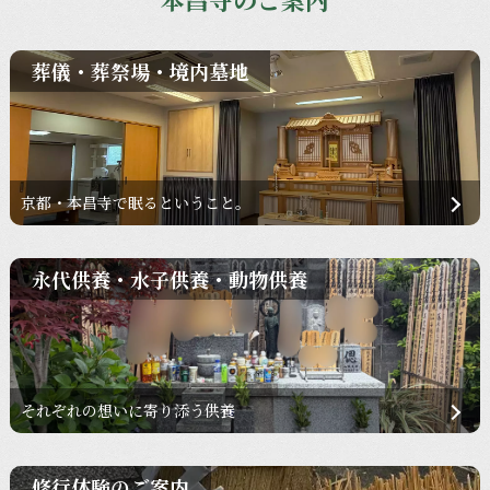
葬儀・葬祭場・境内墓地
京都・本昌寺で眠るということ。
永代供養・水子供養・動物供養
それぞれの想いに寄り添う供養
修行体験のご案内