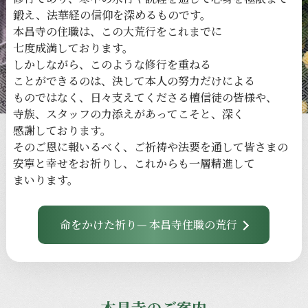
鍛え、
法華経の
信仰を
深める
ものです。
本昌寺の
住職は、
この
大荒行を
これまでに
七度成満しております。
しかしながら、
このような
修行を
重ねる
ことができるのは、
決して
本人の
努力だけに
よる
ものではなく、
日々
支えてくださる
檀信徒の
皆様や、
寺族、
スタッフの
力添えが
あってこそと、
深く
感謝しております。
その
ご恩に
報いるべく、
ご祈祷や
法要を
通して
皆さまの
安寧と
幸せを
お祈りし、
これからも
一層
精進して
まいります。
命をかけた祈り— 本昌寺住職の荒行
本昌寺のご案内