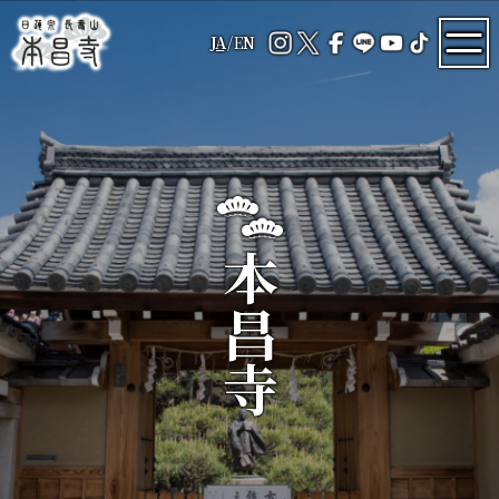
JA
/
EN
本昌寺