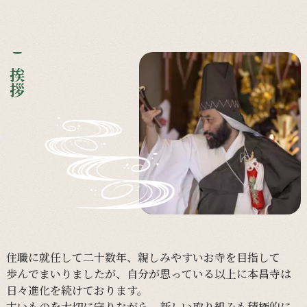
ご挨拶
住職に
就任して
二十数年、
親しみやすい
お寺を
目指して
歩んで
まいりましたが、
自分が
思っている
以上に
本昌寺は
日々
進化を
続けて
おります。
古い
ものを
大切に
守りながら、
新しい
取り組みも
積極的に