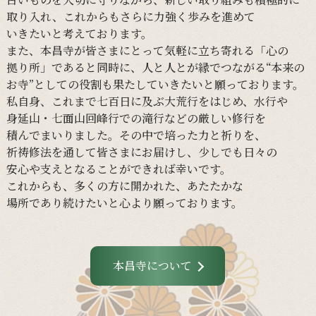
取り入れ、
これからも
さらに
力強く
歩みを
進めて
いきたいと
考えて
おります。
また、
本昌寺が
皆さまに
とって
気軽に
立ち寄れる
「心の
拠り所」であると
同時に、
人と
人とが
縁で
つながる
“本来の
お寺”と
しての
役割も
果たしていきたいと
願って
おります。
私自身、
これまで
七百日に
及ぶ大荒行を
はじめ、
水行や
身延山・
七面山回峰行での
滝行などの
厳しい
修行を
積んでまいりました。
その
中で
培った
力と
祈りを、
祈祷修法を
通して
皆さまに
お届けし、
少し
でも
日々の
安心や
支えと
なる
ことができれば
幸いです。
これからも、
多くの
方に
開かれた、
あたたかな
場所であり続けたいと
心より
願って
おります。
本昌寺について