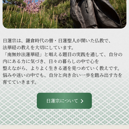
日蓮宗は、
鎌倉時代の
僧・日蓮聖人が
開いた
仏教で、
法華経の
教えを
大切に
しています。
「南無妙法蓮華経」と
唱える
題目の
実践を
通して、
自分の
内に
ある
力に
気づき、
日々の
暮らしの
中で
心を
整えながら、
より
よく
生きる
道を
見つめていく
教えです。
悩みや
迷いの
中でも、
自分と
向き合い
一歩を
踏み出す力を
育てていきます。
日蓮宗について