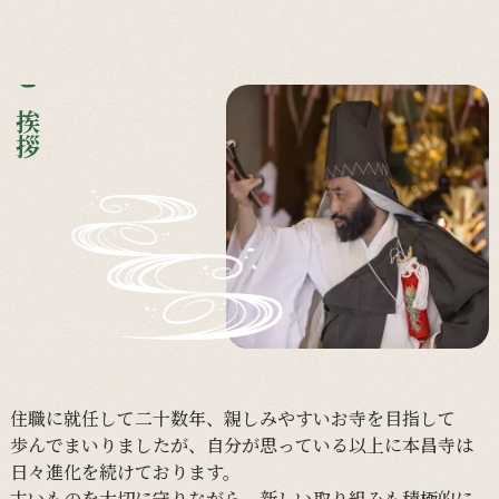
ご挨拶
住職に
就任して
二十数年、
親しみやすい
お寺を
目指して
歩んで
まいりましたが、
自分が
思っている以上に
本昌寺は
日々進化を
続けております。
古い
ものを
大切に
守りながら、
新しい
取り組みも
積極的に