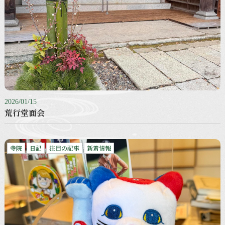
2026/01/15
荒行堂面会
寺院
日記
注目の記事
新着情報