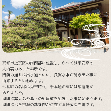
京都市上京区の
南西部に
位置し、
かつては
平安京の
大内裏の
あった
場所です。
門前の
通りは
出水通と
いい、
良質な
水が
湧き出た
事に
由来すると
いわれます。
七番町の
名称は
秀吉時代、
千本通の
東には
聚落第が
ありました。
周囲に
諸大名や
幕下の
組屋敷を
配置した
事に
始まります。
周囲には
各宗派の
諸寺院が
点在する
静寂な
寺町です。