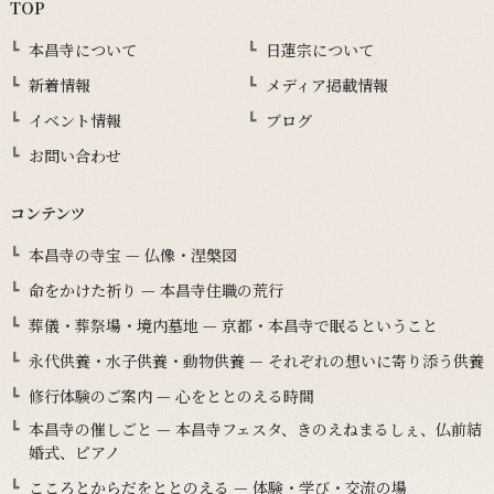
TOP
本昌寺について
日蓮宗について
新着情報
メディア掲載情報
イベント情報
ブログ
お問い合わせ
コンテンツ
本昌寺の寺宝 — 仏像・涅槃図
命をかけた祈り — 本昌寺住職の荒行
葬儀・葬祭場・境内墓地 — 京都・本昌寺で眠るということ
永代供養・水子供養・動物供養 — それぞれの想いに寄り添う供養
修行体験のご案内 — 心をととのえる時間
本昌寺の催しごと — 本昌寺フェスタ、きのえねまるしぇ、仏前結
婚式、ピアノ
こころとからだをととのえる — 体験・学び・交流の場