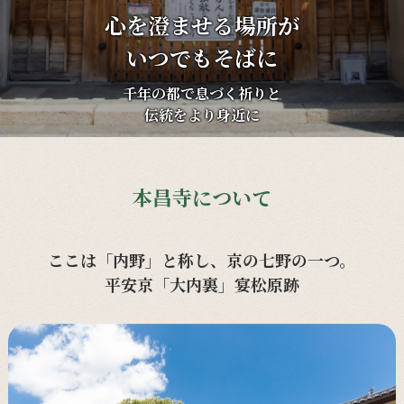
心を澄ませる場所が
いつでもそばに
千年の都で息づく祈りと
伝統をより身近に
本昌寺について
ここは「内野」と称し、京の七野の一つ。
平安京「大内裏」宴松原跡