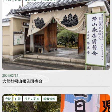
2026/02/15
大荒行帰山報告国祷会
寺院
日記
注目の記事
新着情報