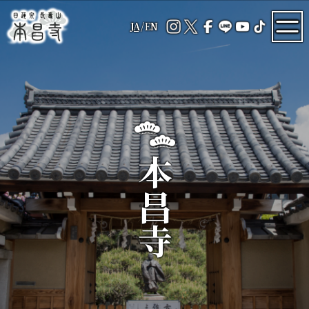
JA
/
EN
本昌寺