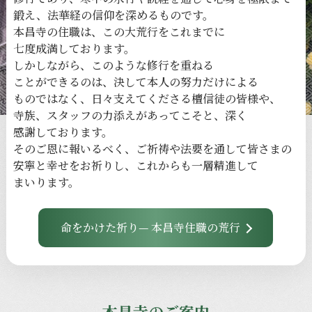
鍛え、
法華経の
信仰を
深める
ものです。
本昌寺の
住職は、
この
大荒行を
これまでに
七度成満しております。
しかしながら、
このような
修行を
重ねる
ことができるのは、
決して本人の
努力だけに
よる
ものではなく、
日々
支えてくださる
檀信徒の
皆様や、
寺族、
スタッフの
力添えが
あってこそと、
深く
感謝しております。
その
ご恩に
報いるべく、
ご祈祷や
法要を
通して
皆さまの
安寧と
幸せを
お祈りし、
これからも
一層
精進して
まいります。
命をかけた祈り— 本昌寺住職の荒行
本昌寺のご案内