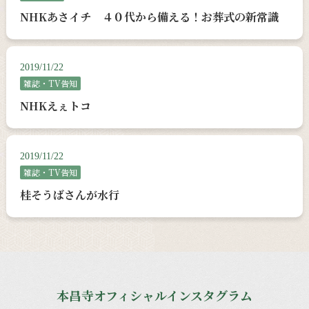
NHKあさイチ ４０代から備える！お葬式の新常識
2019/11/22
雑誌・TV告知
NHKえぇトコ
2019/11/22
雑誌・TV告知
桂そうばさんが水行
本昌寺オフィシャルインスタグラム