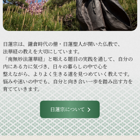
日蓮宗は、
鎌倉時代の
僧・
日蓮聖人が
開いた
仏教で、
法華経の
教えを
大切に
しています。
「南無妙法蓮華経」と
唱える
題目の
実践を
通して、
自分の
内に
ある
力に
気づき、
日々の
暮らしの
中で
心を
整えながら、
より
よく
生きる
道を
見つめていく
教えです。
悩みや
迷いの
中でも、
自分と
向き合い
一歩を
踏み出す力を
育てていきます。
日蓮宗について