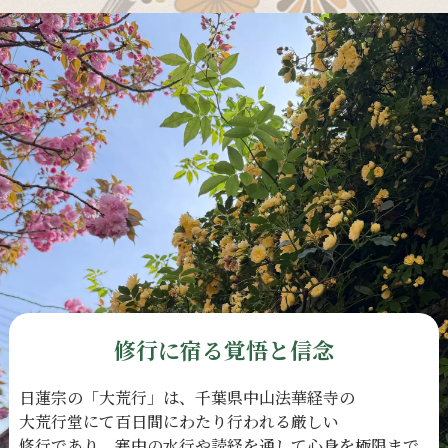
修行に宿る覚悟と信念
日蓮宗の
「大荒行」は、
千葉県中山法華経寺の
大荒行堂にて
百日間に
わたり
行われる
厳しい
修行であり、
寒中の
水行や
読経を
通して
心身を
極限まで