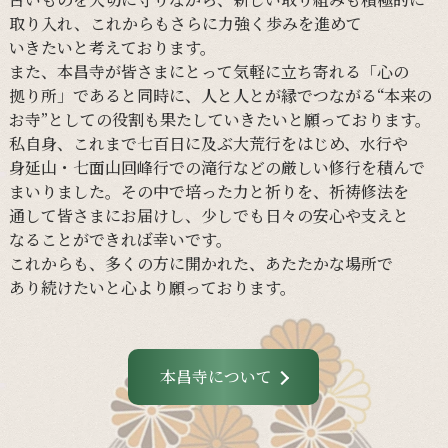
取り入れ、
これからも
さらに
力強く
歩みを
進めて
いきたいと
考えております。
また、
本昌寺が
皆さまに
とって
気軽に
立ち寄れる
「心の
拠り所」であると
同時に、
人と
人とが
縁で
つながる
“本来の
お寺”と
しての
役割も
果たしていきたいと
願っております。
私自身、
これまで
七百日に
及ぶ大荒行を
はじめ、
水行や
身延山・
七面山回峰行での
滝行などの
厳しい
修行を
積んで
まいりました。
その
中で
培った
力と
祈りを、
祈祷修法を
通して
皆さまに
お届けし、
少しでも
日々の
安心や
支えと
なる
ことができれば
幸いです。
これからも、
多くの
方に
開かれた、
あたたかな
場所で
あり続けたいと
心より
願っております。
本昌寺について