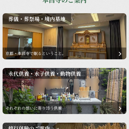
葬儀・葬祭場・境内墓地
京都・本昌寺で眠るということ。
永代供養・水子供養・動物供養
それぞれの想いに寄り添う供養
修行体験のご案内