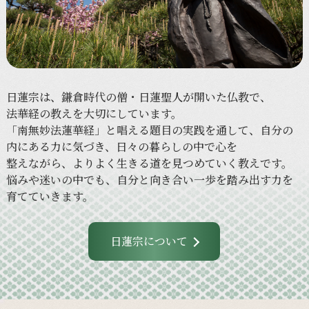
日蓮宗は、
鎌倉時代の
僧・
日蓮聖人が
開いた
仏教で、
法華経の
教えを
大切に
しています。
「南無妙法蓮華経」と
唱える
題目の
実践を
通して、
自分の
内に
ある
力に
気づき、
日々の
暮らしの
中で
心を
整えながら、
より
よく
生きる
道を
見つめていく
教えです。
悩みや
迷いの
中でも、
自分と
向き合い
一歩を
踏み出す力を
育てていきます。
日蓮宗について