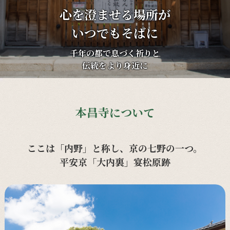
心を澄ませる場所が
いつでもそばに
千年の都で息づく祈りと
伝統をより身近に
本昌寺について
ここは「内野」と称し、京の七野の一つ。
平安京「大内裏」宴松原跡