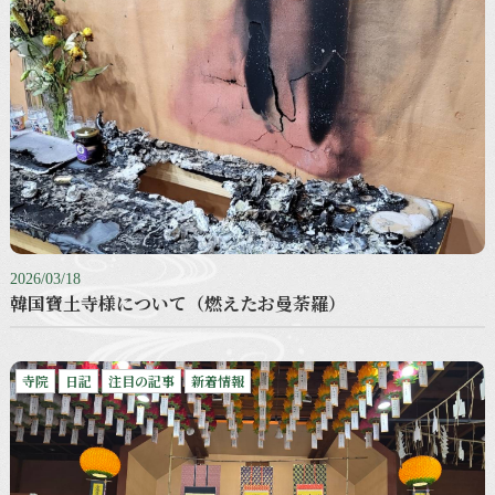
2026/03/18
韓国寶土寺様について（燃えたお曼荼羅）
寺院
日記
注目の記事
新着情報