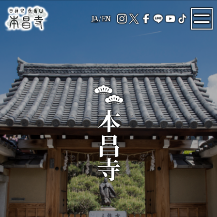
JA
/
EN
本昌寺