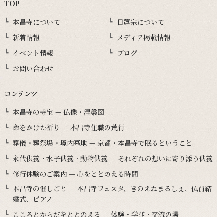
TOP
本昌寺について
日蓮宗について
新着情報
メディア掲載情報
イベント情報
ブログ
お問い合わせ
コンテンツ
本昌寺の寺宝 — 仏像・涅槃図
命をかけた祈り — 本昌寺住職の荒行
葬儀・葬祭場・境内墓地 — 京都・本昌寺で眠るということ
永代供養・水子供養・動物供養 — それぞれの想いに寄り添う供養
修行体験のご案内 — 心をととのえる時間
本昌寺の催しごと — 本昌寺フェスタ、きのえねまるしぇ、仏前結
婚式、ピアノ
こころとからだをととのえる — 体験・学び・交流の場