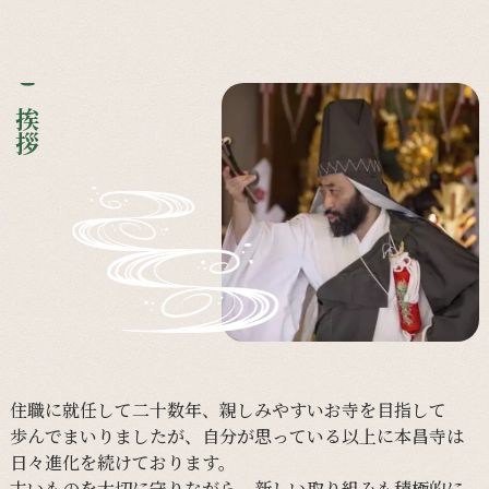
ご挨拶
住職に
就任して
二十数年、
親しみやすい
お寺を
目指して
歩んで
まいりましたが、
自分が
思っている以上に
本昌寺は
日々進化を
続けております。
古い
ものを
大切に
守りながら、
新しい
取り組みも
積極的に