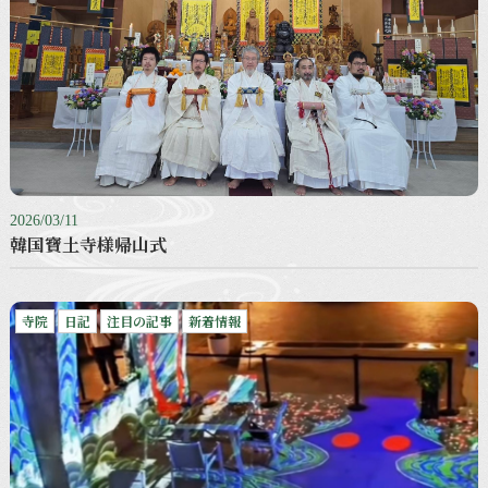
2026/03/11
韓国寶土寺様帰山式
寺院
日記
注目の記事
新着情報