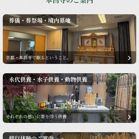
葬儀・葬祭場・境内墓地
京都・本昌寺で眠るということ。
永代供養・水子供養・動物供養
それぞれの想いに寄り添う供養
修行体験のご案内