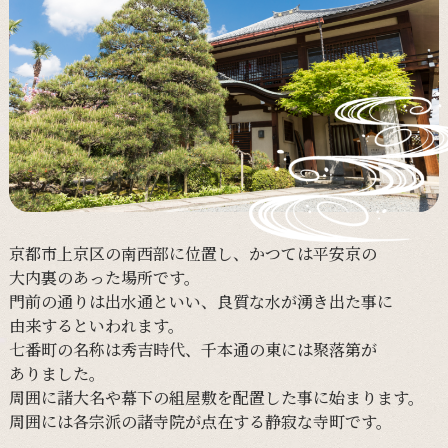
京都市上京区の
南西部に
位置し、
かつては
平安京の
大内裏の
あった
場所です。
門前の
通りは
出水通と
いい、
良質な
水が
湧き出た
事に
由来すると
いわれます。
七番町の
名称は
秀吉時代、
千本通の
東には
聚落第が
ありました。
周囲に
諸大名や
幕下の
組屋敷を
配置した
事に
始まります。
周囲には
各宗派の
諸寺院が
点在する
静寂な
寺町です。