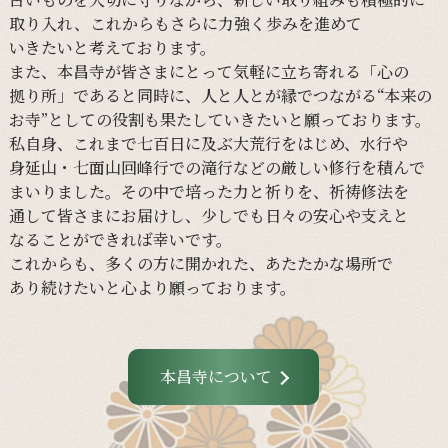
取り入れ、
これからも
さらに
力強く
歩みを
進めて
いきたいと
考えております。
また、
本昌寺が
皆さまに
とって
気軽に
立ち寄れる
「心の
拠り所」であると
同時に、
人と
人とが
縁で
つながる
“本来の
お寺”と
しての
役割も
果たしていきたいと
願っております。
私自身、
これまで
七百日に
及ぶ大荒行を
はじめ、
水行や
身延山・
七面山回峰行での
滝行などの
厳しい
修行を
積んで
まいりました。
その
中で
培った
力と
祈りを、
祈祷修法を
通して
皆さまに
お届けし、
少しでも
日々の
安心や
支えと
なる
ことができれば
幸いです。
これからも、
多くの
方に
開かれた、
あたたかな
場所で
あり続けたいと
心より
願っております。
本昌寺について