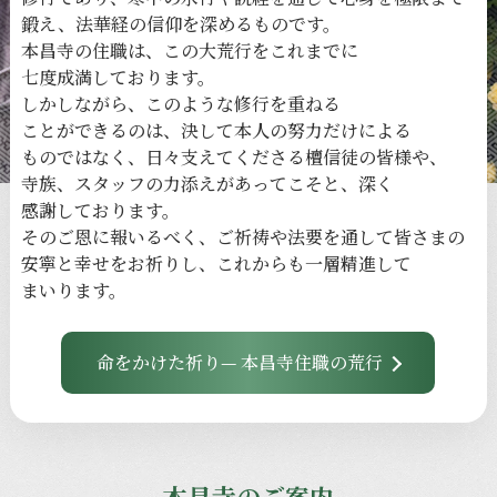
鍛え、
法華経の
信仰を
深める
ものです。
本昌寺の
住職は、
この
大荒行を
これまでに
七度成満しております。
しかしながら、
このような
修行を
重ねる
ことができるのは、
決して本人の
努力だけに
よる
ものではなく、
日々
支えてくださる
檀信徒の
皆様や、
寺族、
スタッフの
力添えが
あってこそと、
深く
感謝しております。
その
ご恩に
報いるべく、
ご祈祷や
法要を
通して
皆さまの
安寧と
幸せを
お祈りし、
これからも
一層
精進して
まいります。
命をかけた祈り— 本昌寺住職の荒行
本昌寺のご案内