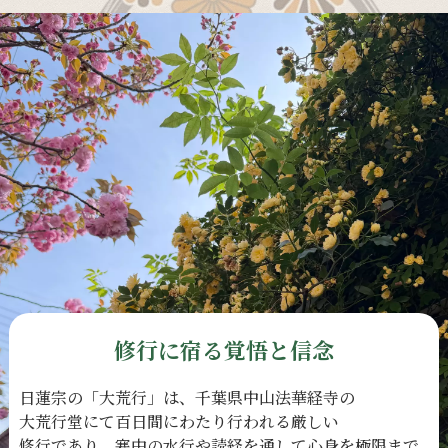
修行に宿る覚悟と信念
日蓮宗の
「大荒行」は、
千葉県中山法華経寺の
大荒行堂にて
百日間に
わたり
行われる
厳しい
修行であり、
寒中の
水行や
読経を
通して
心身を
極限まで