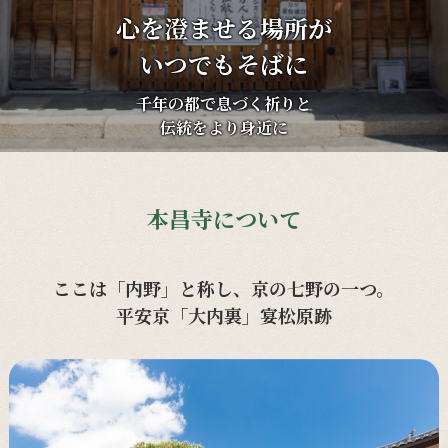
心を澄ませる場所が
いつでもそばに
千年の都で息づく祈りと
伝統をより身近に
本昌寺について
ここは「内野」と称し、京の七野の一つ。
平安京「大内裏」宴松原跡