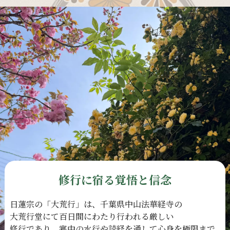
修行に宿る覚悟と信念
日蓮宗の
「大荒行」は、
千葉県中山法華経寺の
大荒行堂にて
百日間に
わたり
行われる
厳しい
修行であり、
寒中の
水行や
読経を
通して
心身を
極限まで