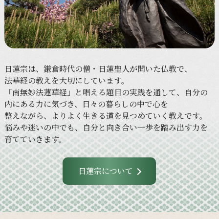
日蓮宗は、
鎌倉時代の
僧・日蓮聖人が
開いた
仏教で、
法華経の
教えを
大切に
しています。
「南無妙法蓮華経」と
唱える
題目の
実践を
通して、
自分の
内に
ある
力に
気づき、
日々の
暮らしの
中で
心を
整えながら、
より
よく
生きる
道を
見つめていく
教えです。
悩みや
迷いの
中でも、
自分と
向き合い
一歩を
踏み出す力を
育てていきます。
日蓮宗について