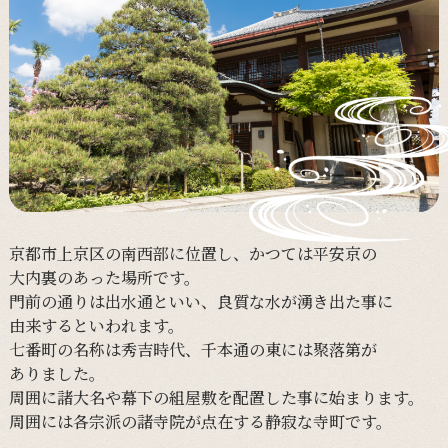
京都市上京区の
南西部に
位置し、
かつては
平安京の
大内裏の
あった
場所です。
門前の
通りは
出水通と
いい、
良質な
水が
湧き出た事に
由来すると
いわれます。
七番町の
名称は
秀吉時代、
千本通の
東には
聚落第が
ありました。
周囲に
諸大名や
幕下の
組屋敷を
配置した事に
始まります。
周囲には
各宗派の
諸寺院が
点在する
静寂な
寺町です。