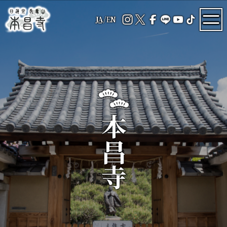
JA
/
EN
本昌寺