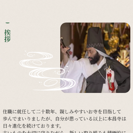
ご挨拶
住職に
就任して
二十数年、
親しみやすい
お寺を
目指して
歩んで
まいりましたが、
自分が
思っている
以上に
本昌寺は
日々
進化を
続けて
おります。
古い
ものを
大切に
守りながら、
新しい
取り組みも
積極的に