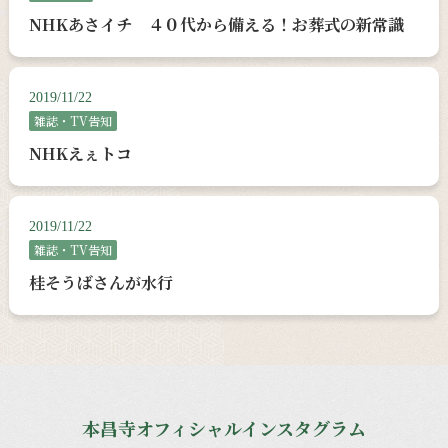
NHKあさイチ ４０代から備える！お葬式の新常識
2019/11/22
雑誌・TV告知
NHKえぇトコ
2019/11/22
雑誌・TV告知
桂そうばさんが水行
本昌寺オフィシャルインスタグラム