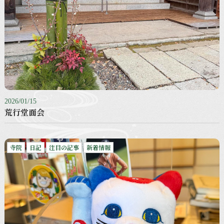
2026/01/15
荒行堂面会
寺院
日記
注目の記事
新着情報