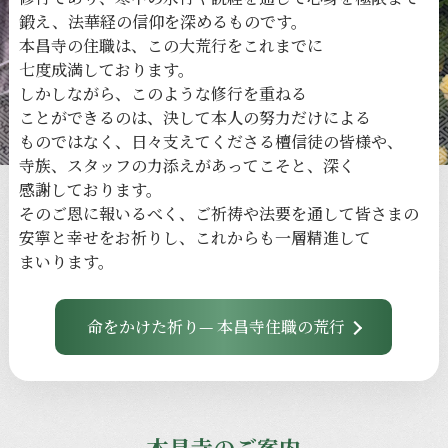
鍛え、
法華経の
信仰を
深める
ものです。
本昌寺の
住職は、
この
大荒行を
これまでに
七度成満しております。
しかしながら、
このような
修行を
重ねる
ことができるのは、
決して
本人の
努力だけに
よる
ものではなく、
日々
支えてくださる
檀信徒の
皆様や、
寺族、
スタッフの
力添えが
あってこそと、
深く
感謝しております。
その
ご恩に
報いるべく、
ご祈祷や
法要を
通して
皆さまの
安寧と
幸せを
お祈りし、
これからも
一層
精進して
まいります。
命をかけた祈り— 本昌寺住職の荒行
本昌寺のご案内