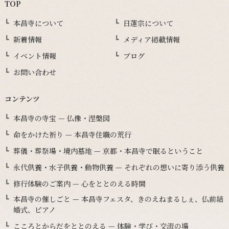
TOP
本昌寺について
日蓮宗について
新着情報
メディア掲載情報
イベント情報
ブログ
お問い合わせ
コンテンツ
本昌寺の寺宝 — 仏像・涅槃図
命をかけた祈り — 本昌寺住職の荒行
葬儀・葬祭場・境内墓地 — 京都・本昌寺で眠るということ
永代供養・水子供養・動物供養 — それぞれの想いに寄り添う供養
修行体験のご案内 — 心をととのえる時間
本昌寺の催しごと — 本昌寺フェスタ、きのえねまるしぇ、仏前結
婚式、ピアノ
こころとからだをととのえる — 体験・学び・交流の場