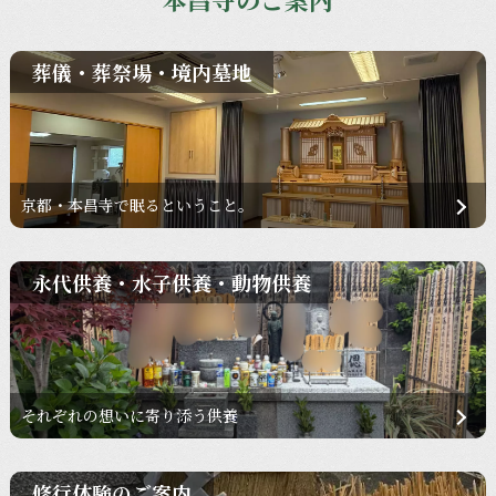
葬儀・葬祭場・境内墓地
京都・本昌寺で眠るということ。
永代供養・水子供養・動物供養
それぞれの想いに寄り添う供養
修行体験のご案内