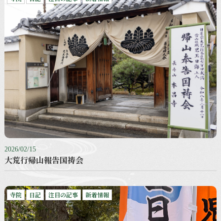
2026/02/15
大荒行帰山報告国祷会
寺院
日記
注目の記事
新着情報