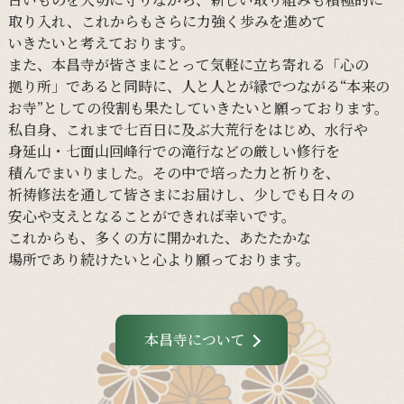
取り入れ、
これからも
さらに
力強く
歩みを
進めて
いきたいと
考えて
おります。
また、
本昌寺が
皆さまに
とって
気軽に
立ち寄れる
「心の
拠り所」であると
同時に、
人と
人とが
縁で
つながる
“本来の
お寺”と
しての
役割も
果たしていきたいと
願って
おります。
私自身、
これまで
七百日に
及ぶ大荒行を
はじめ、
水行や
身延山・
七面山回峰行での
滝行などの
厳しい
修行を
積んでまいりました。
その
中で
培った
力と
祈りを、
祈祷修法を
通して
皆さまに
お届けし、
少し
でも
日々の
安心や
支えと
なる
ことができれば
幸いです。
これからも、
多くの
方に
開かれた、
あたたかな
場所であり続けたいと
心より
願って
おります。
本昌寺について