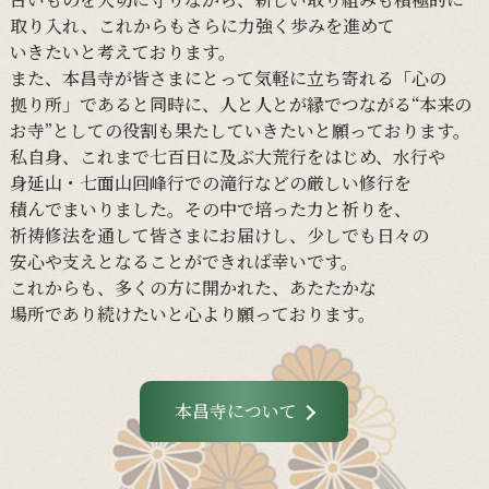
取り入れ、
これからも
さらに
力強く
歩みを
進めて
いきたいと
考えて
おります。
また、
本昌寺が
皆さまに
とって
気軽に
立ち寄れる
「心の
拠り所」であると
同時に、
人と
人とが
縁で
つながる
“本来の
お寺”と
しての
役割も
果たしていきたいと
願って
おります。
私自身、
これまで
七百日に
及ぶ大荒行を
はじめ、
水行や
身延山・
七面山回峰行での
滝行などの
厳しい
修行を
積んでまいりました。
その
中で
培った
力と
祈りを、
祈祷修法を
通して
皆さまに
お届けし、
少し
でも
日々の
安心や
支えと
なる
ことができれば
幸いです。
これからも、
多くの
方に
開かれた、
あたたかな
場所であり続けたいと
心より
願って
おります。
本昌寺について