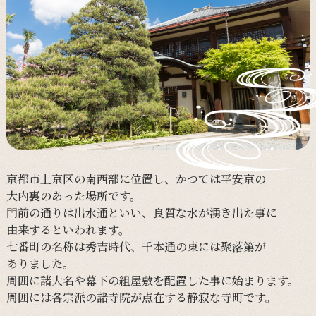
京都市上京区の
南西部に
位置し、
かつては
平安京の
大内裏の
あった
場所です。
門前の
通りは
出水通と
いい、
良質な
水が
湧き出た事に
由来すると
いわれます。
七番町の
名称は
秀吉時代、
千本通の
東には
聚落第が
ありました。
周囲に
諸大名や
幕下の
組屋敷を
配置した事に
始まります。
周囲には
各宗派の
諸寺院が
点在する
静寂な
寺町です。