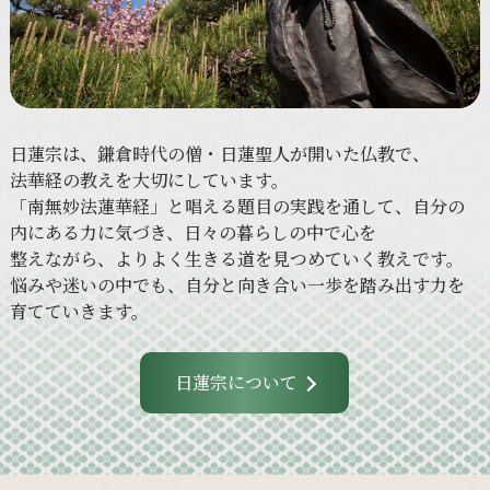
日蓮宗は、
鎌倉時代の
僧・日蓮聖人が
開いた
仏教で、
法華経の
教えを
大切に
しています。
「南無妙法蓮華経」と
唱える
題目の
実践を
通して、
自分の
内に
ある
力に
気づき、
日々の
暮らしの
中で
心を
整えながら、
より
よく
生きる
道を
見つめていく
教えです。
悩みや
迷いの
中でも、
自分と
向き合い
一歩を
踏み出す力を
育てていきます。
日蓮宗について