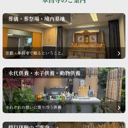
葬儀・葬祭場・境内墓地
京都・本昌寺で眠るということ。
永代供養・水子供養・動物供養
それぞれの想いに寄り添う供養
修行体験のご案内