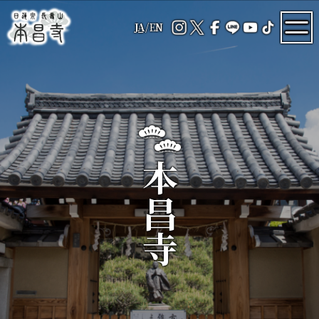
JA
/
EN
本昌寺