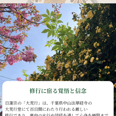
修行に宿る覚悟と信念
日蓮宗の
「大荒行」は、
千葉県中山法華経寺の
大荒行堂にて
百日間に
わたり
行われる
厳しい
修行であり、
寒中の
水行や
読経を
通して
心身を
極限まで