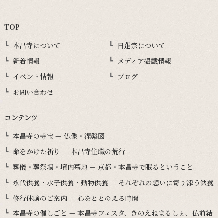
TOP
本昌寺について
日蓮宗について
新着情報
メディア掲載情報
イベント情報
ブログ
お問い合わせ
コンテンツ
本昌寺の寺宝 — 仏像・涅槃図
命をかけた祈り — 本昌寺住職の荒行
葬儀・葬祭場・境内墓地 — 京都・本昌寺で眠るということ
永代供養・水子供養・動物供養 — それぞれの想いに寄り添う供養
修行体験のご案内 — 心をととのえる時間
本昌寺の催しごと — 本昌寺フェスタ、きのえねまるしぇ、仏前結