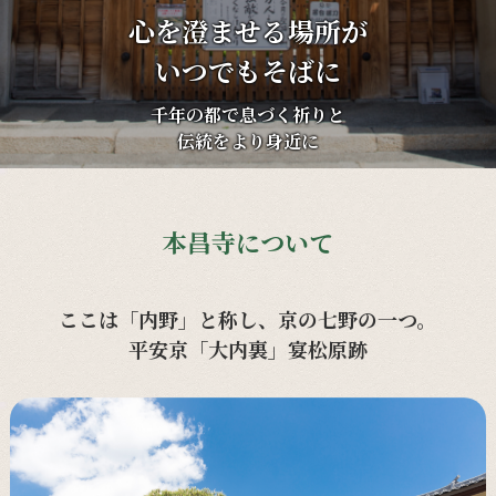
心を澄ませる場所が
いつでもそばに
千年の都で息づく祈りと
伝統をより身近に
本昌寺について
ここは「内野」と称し、京の七野の一つ。
平安京「大内裏」宴松原跡