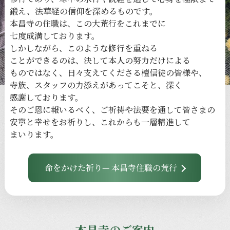
鍛え、
法華経の
信仰を
深める
ものです。
本昌寺の
住職は、
この
大荒行を
これまでに
七度成満しております。
しかしながら、
このような
修行を
重ねる
ことができるのは、
決して
本人の
努力だけに
よる
ものではなく、
日々
支えてくださる
檀信徒の
皆様や、
寺族、
スタッフの
力添えが
あってこそと、
深く
感謝しております。
その
ご恩に
報いるべく、
ご祈祷や
法要を
通して
皆さまの
安寧と
幸せを
お祈りし、
これからも
一層
精進して
まいります。
命をかけた祈り— 本昌寺住職の荒行
本昌寺のご案内