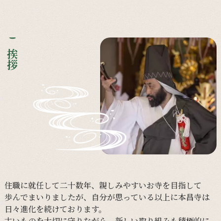
ご挨拶
住職に
就任して
二十数年、
親しみやすい
お寺を
目指して
歩んで
まいりましたが、
自分が
思っている
以上に
本昌寺は
日々
進化を
続けて
おります。
古い
ものを
大切に
守りながら、
新しい
取り組みも
積極的に